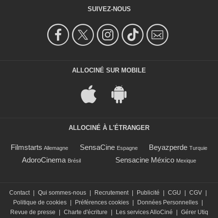
SUIVEZ-NOUS
ALLOCINÉ SUR MOBILE
ALLOCINÉ À L'ÉTRANGER
Filmstarts
SensaCine
Beyazperde
Allemagne
Espagne
Turquie
AdoroCinema
Sensacine México
Brésil
Mexique
Contact
|
Qui sommes-nous
|
Recrutement
|
Publicité
|
CGU
|
CGV
|
Politique de cookies
|
Préférences cookies
|
Données Personnelles
|
Revue de presse
|
Charte d'écriture
|
Les services AlloCiné
|
Gérer Utiq