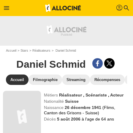
profil
menu
search
Accueil
Stars
Réalisateurs
Daniel Schmid
Daniel Schmid
Accueil
Filmographie
Streaming
Récompenses
V
Métiers
Réalisateur
,
Scénariste
,
Acteur
Nationalité
Suisse
Naissance
26 décembre 1941
(Flims,
Canton des Grisons - Suisse)
Décès
5 août 2006
à l'age de 64 ans