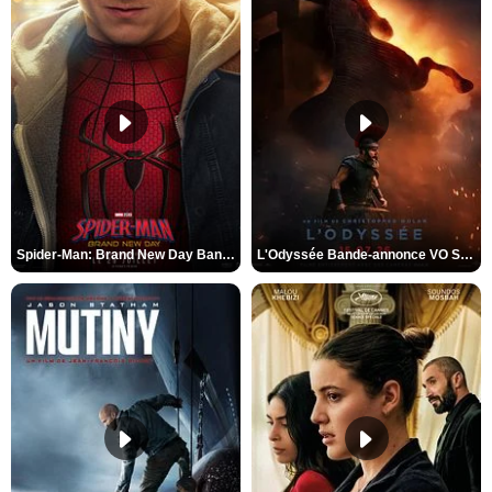
Spider-Man: Brand New Day Bande-annonce VO STFR
L'Odyssée Bande-annonce VO STFR