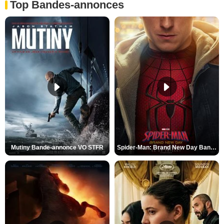
Top Bandes-annonces
Mutiny Bande-annonce VO STFR
Spider-Man: Brand New Day Bande-annonce VO STFR