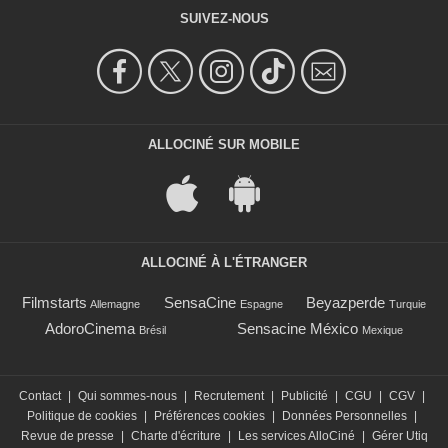
SUIVEZ-NOUS
ALLOCINÉ SUR MOBILE
ALLOCINÉ À L'ÉTRANGER
Filmstarts
SensaCine
Beyazperde
Allemagne
Espagne
Turquie
AdoroCinema
Sensacine México
Brésil
Mexique
Contact
|
Qui sommes-nous
|
Recrutement
|
Publicité
|
CGU
|
CGV
|
Politique de cookies
|
Préférences cookies
|
Données Personnelles
|
Revue de presse
|
Charte d'écriture
|
Les services AlloCiné
|
Gérer Utiq