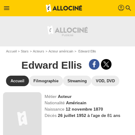
profil
menu
search
Accueil
Stars
Acteurs
Acteur américain
Edward Ellis
Edward Ellis
Accueil
Filmographie
Streaming
VOD, DVD
Métier
Acteur
Nationalité
Américain
Naissance
12 novembre 1870
Décès
26 juillet 1952
à l'age de 81 ans