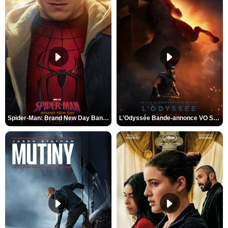
Spider-Man: Brand New Day Bande-annonce VO STFR
L'Odyssée Bande-annonce VO STFR