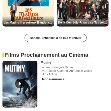
Les Matins merveilleux Bande-annonce VF
De la Comédie-Française Teaser VF
Bandes-annonces à ne pas manquer
Films Prochainement au Cinéma
Mutiny
de Jean-François Richet
avec Jason Statham, Annabelle Wallis
Film - Action
Bande-annonce