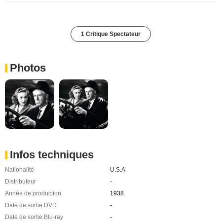
1 Critique Spectateur
Photos
Infos techniques
Nationalité
U.S.A.
Distributeur
-
Année de production
1938
Date de sortie DVD
-
Date de sortie Blu-ray
-