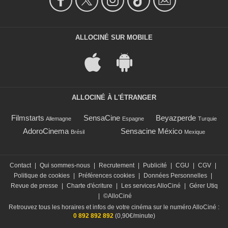
ALLOCINÉ SUR MOBILE
ALLOCINÉ À L'ÉTRANGER
Filmstarts
SensaCine
Beyazperde
Allemagne
Espagne
Turquie
AdoroCinema
Sensacine México
Brésil
Mexique
Contact
|
Qui sommes-nous
|
Recrutement
|
Publicité
|
CGU
|
CGV
|
Politique de cookies
|
Préférences cookies
|
Données Personnelles
|
Revue de presse
|
Charte d'écriture
|
Les services AlloCiné
|
Gérer Utiq
|
©AlloCiné
Retrouvez tous les horaires et infos de votre cinéma sur le numéro AlloCiné :
0 892 892 892
(0,90€/minute)