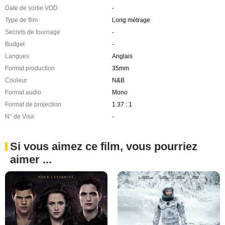
Date de sortie VOD
-
Type de film
Long métrage
Secrets de tournage
-
Budget
-
Langues
Anglais
Format production
35mm
Couleur
N&B
Format audio
Mono
Format de projection
1.37 : 1
N° de Visa
-
Si vous aimez ce film, vous pourriez
aimer ...