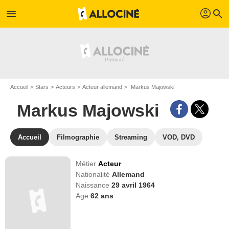
profil
menu
search
Accueil
Stars
Acteurs
Acteur allemand
Markus Majowski
Markus Majowski
Accueil
Filmographie
Streaming
VOD, DVD
Métier
Acteur
Nationalité
Allemand
Naissance
29 avril 1964
Age
62
ans