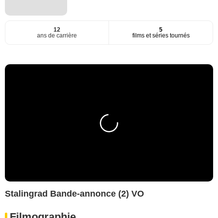
12
5
ans de carrière
films et séries tournés
Stalingrad Bande-annonce (2) VO
Filmographie