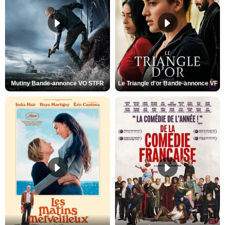
Mutiny Bande-annonce VO STFR
Le Triangle d'or Bande-annonce VF