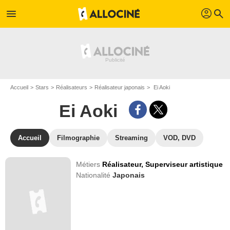
profil
menu
search
Accueil
Stars
Réalisateurs
Réalisateur japonais
Ei Aoki
Ei Aoki
Accueil
Filmographie
Streaming
VOD, DVD
Métiers
Réalisateur,
Superviseur artistique
Nationalité
Japonais