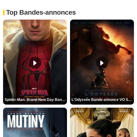
Top Bandes-annonces
Spider-Man: Brand New Day Bande-annonce VO STFR
L'Odyssée Bande-annonce VO STFR