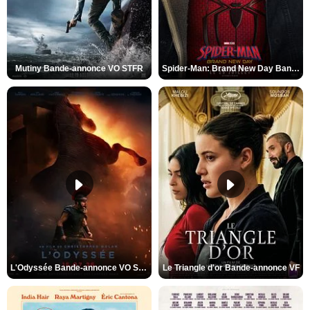
Mutiny Bande-annonce VO STFR
Spider-Man: Brand New Day Bande-annonce VO STFR
L'Odyssée Bande-annonce VO STFR
Le Triangle d'or Bande-annonce VF