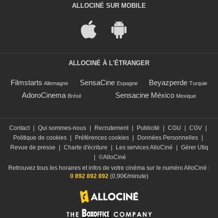
ALLOCINÉ SUR MOBILE
ALLOCINÉ À L'ÉTRANGER
Filmstarts
SensaCine
Beyazperde
Allemagne
Espagne
Turquie
AdoroCinema
Sensacine México
Brésil
Mexique
Contact
|
Qui sommes-nous
|
Recrutement
|
Publicité
|
CGU
|
CGV
|
Politique de cookies
|
Préférences cookies
|
Données Personnelles
|
Revue de presse
|
Charte d'écriture
|
Les services AlloCiné
|
Gérer Utiq
|
©AlloCiné
Retrouvez tous les horaires et infos de votre cinéma sur le numéro AlloCiné :
0 892 892 892
(0,90€/minute)