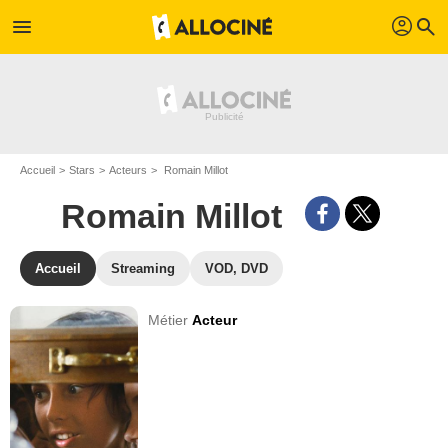
profil
menu
search
Accueil
Stars
Acteurs
Romain Millot
Romain Millot
Accueil
Streaming
VOD, DVD
Métier
Acteur