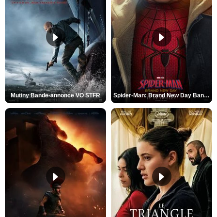
Mutiny Bande-annonce VO STFR
Spider-Man: Brand New Day Bande-annonce VO STFR