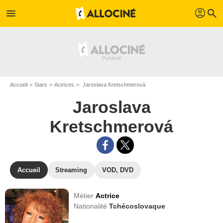
profil
menu
search
Accueil
Stars
Actrices
Jaroslava Kretschmerová
Jaroslava
Kretschmerová
Accueil
Streaming
VOD, DVD
Métier
Actrice
Nationalité
Tchécoslovaque