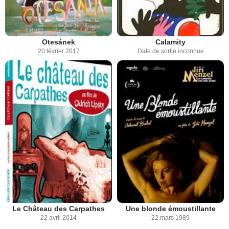
Otesánek
Calamity
20 février 2017
Date de sortie inconnue
Le Château des Carpathes
Une blonde émoustillante
22 avril 2014
22 mars 1989