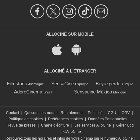
ALLOCINÉ SUR MOBILE
ALLOCINÉ À L'ÉTRANGER
Filmstarts
SensaCine
Beyazperde
Allemagne
Espagne
Turquie
AdoroCinema
Sensacine México
Brésil
Mexique
Contact
|
Qui sommes-nous
|
Recrutement
|
Publicité
|
CGU
|
CGV
|
Politique de cookies
|
Préférences cookies
|
Données Personnelles
|
Revue de presse
|
Charte d'écriture
|
Les services AlloCiné
|
Gérer Utiq
|
©AlloCiné
Retrouvez tous les horaires et infos de votre cinéma sur le numéro AlloCiné :