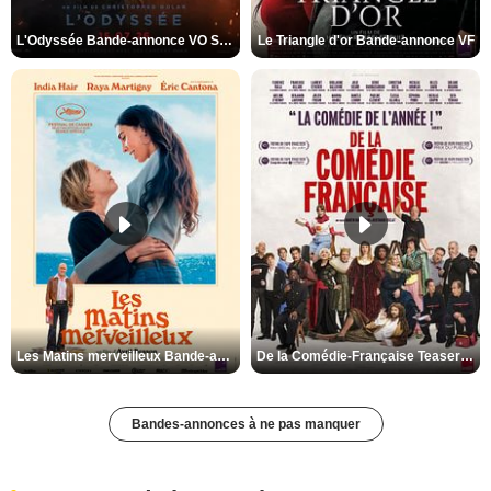
L'Odyssée Bande-annonce VO STFR
Le Triangle d'or Bande-annonce VF
Les Matins merveilleux Bande-annonce VF
De la Comédie-Française Teaser VF
Bandes-annonces à ne pas manquer