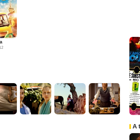
a
12
A 