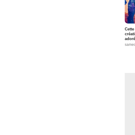
Cette
créat
adoré
samed