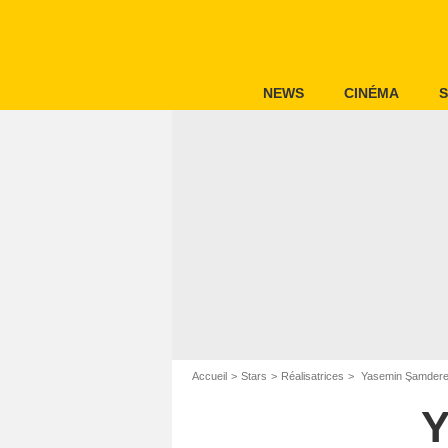
NEWS
CINÉMA
S
Accueil
Stars
Réalisatrices
Yasemin Şamderel
Y