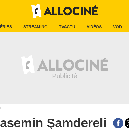
ÉRIES
STREAMING
TVACTU
VIDÉOS
VOD
i
asemin Şamdereli