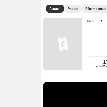
Accueil
Photos
Récompenses
Métiers
Réal
1
ans de c