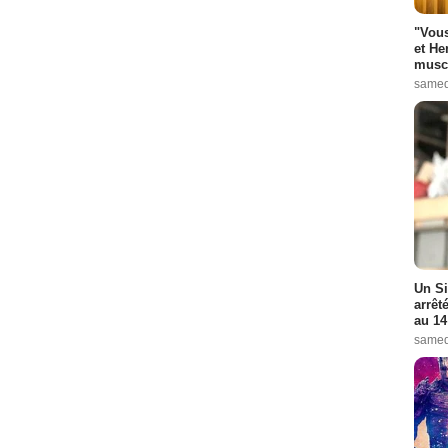
"Vous
et He
muscl
samed
Un Si
arrêt
au 14
samed