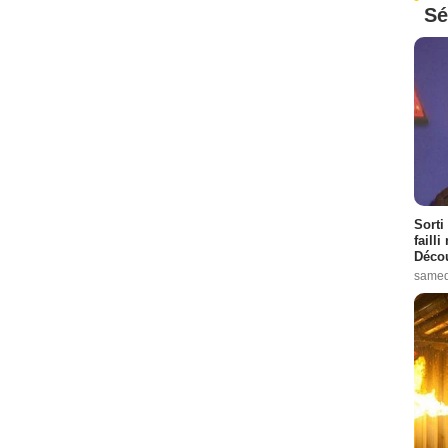
Sé
Sorti
failli
Décou
samed