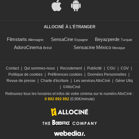
ALLOCINÉ À L'ÉTRANGER
Filmstarts
SensaCine
Beyazperde
Allemagne
Espagne
Turquie
AdoroCinema
Sensacine México
Brésil
Mexique
Contact
|
Qui sommes-nous
|
Recrutement
|
Publicité
|
CGU
|
CGV
|
Politique de cookies
|
Préférences cookies
|
Données Personnelles
|
Revue de presse
|
Charte d'écriture
|
Les services AlloCiné
|
Gérer Utiq
|
©AlloCiné
Retrouvez tous les horaires et infos de votre cinéma sur le numéro AlloCiné :
0 892 892 892
(0,90€/minute)