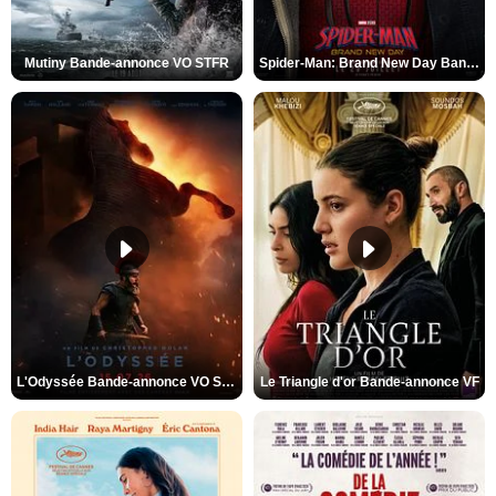
Mutiny Bande-annonce VO STFR
Spider-Man: Brand New Day Bande-annonce VO STFR
L'Odyssée Bande-annonce VO STFR
Le Triangle d'or Bande-annonce VF