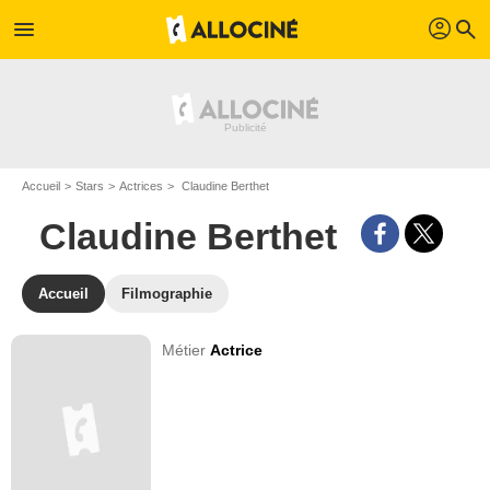
profil
menu
search
Accueil
Stars
Actrices
Claudine Berthet
Claudine Berthet
Accueil
Filmographie
Métier
Actrice