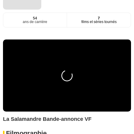
54
7
ans de carrière
films et séries tournés
La Salamandre Bande-annonce VF
Filmographie