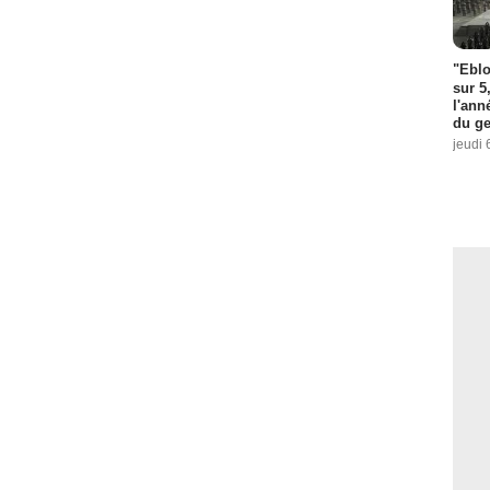
"Eblo
sur 5
l'ann
du ge
jeudi 