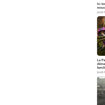
Ici t
mouch
jeudi 
La Pa
démar
famil
jeudi 