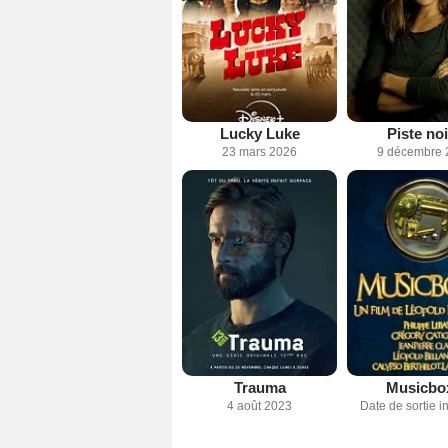
Lucky Luke
Piste no
23 mars 2026
9 décembre 
Trauma
Musicbo
4 août 2023
Date de sortie 