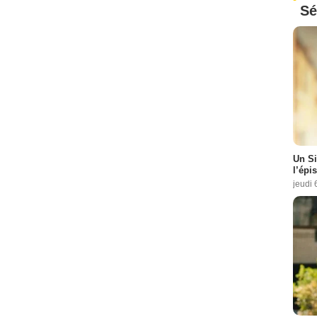
Sé
Un Si
l’épi
jeudi 