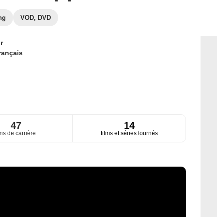
ng
VOD, DVD
r
rançais
47
14
ns de carrière
films et séries tournés