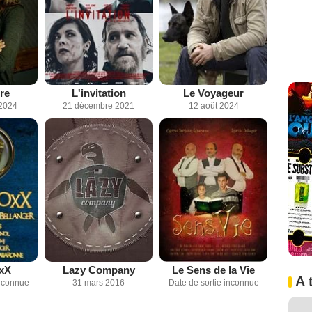
ire
L'invitation
Le Voyageur
2024
21 décembre 2021
12 août 2024
xX
Lazy Company
Le Sens de la Vie
A 
inconnue
31 mars 2016
Date de sortie inconnue