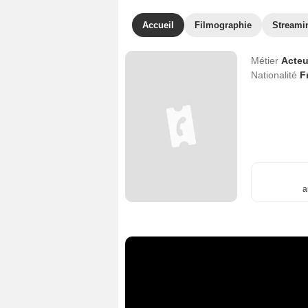
Accueil
Filmographie
Streami
Métier
Acteu
Nationalité
F
a