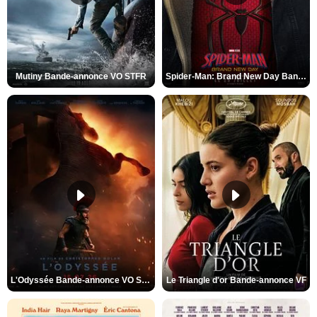
Mutiny Bande-annonce VO STFR
Spider-Man: Brand New Day Bande-annonce VO STFR
L'Odyssée Bande-annonce VO STFR
Le Triangle d'or Bande-annonce VF