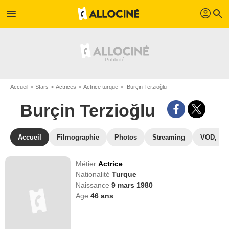
profil
menu
search
Accueil
Stars
Actrices
Actrice turque
Burçin Terzioğlu
Burçin Terzioğlu
Accueil
Filmographie
Photos
Streaming
VOD, DV
Métier
Actrice
Nationalité
Turque
Naissance
9 mars 1980
Age
46
ans