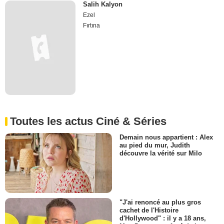
Salih Kalyon
Ezel
Fırtına
Toutes les actus Ciné & Séries
Demain nous appartient : Alex
au pied du mur, Judith
découvre la vérité sur Milo
"J'ai renoncé au plus gros
cachet de l'Histoire
d'Hollywood" : il y a 18 ans,