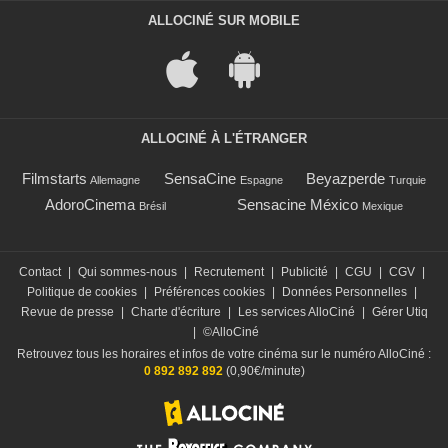
ALLOCINÉ SUR MOBILE
ALLOCINÉ À L'ÉTRANGER
Filmstarts
SensaCine
Beyazperde
Allemagne
Espagne
Turquie
AdoroCinema
Sensacine México
Brésil
Mexique
Contact
|
Qui sommes-nous
|
Recrutement
|
Publicité
|
CGU
|
CGV
|
Politique de cookies
|
Préférences cookies
|
Données Personnelles
|
Revue de presse
|
Charte d'écriture
|
Les services AlloCiné
|
Gérer Utiq
|
©AlloCiné
Retrouvez tous les horaires et infos de votre cinéma sur le numéro AlloCiné :
0 892 892 892
(0,90€/minute)