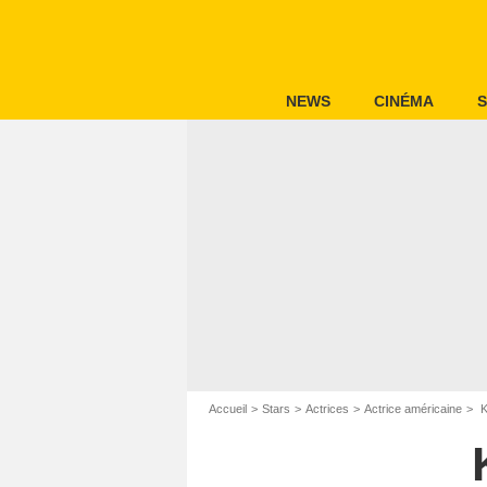
NEWS
CINÉMA
S
Accueil
Stars
Actrices
Actrice américaine
K