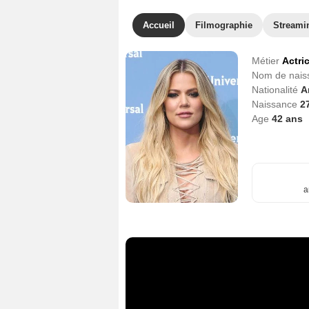
Accueil
Filmographie
Streami
Métier
Actri
Nom de nai
Nationalité
A
Naissance
27
Age
42
ans
a