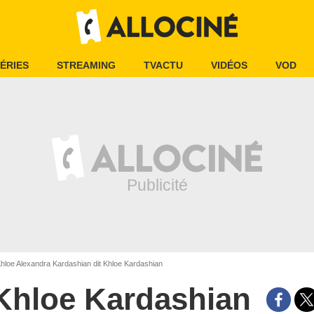
ÉRIES
STREAMING
TVACTU
VIDÉOS
VOD
hloe Alexandra Kardashian dit Khloe Kardashian
Khloe Kardashian