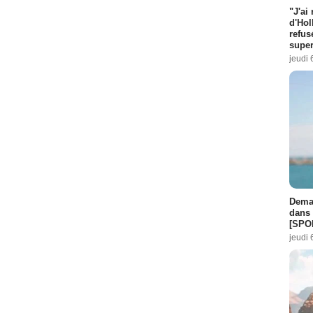
"J'ai
d'Hol
refus
super
jeudi 
Demai
dans 
[SPO
jeudi 