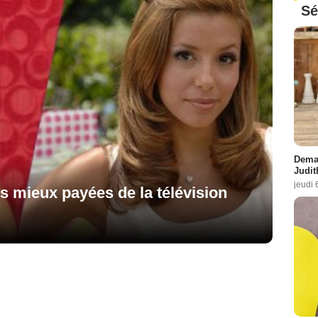
Sé
Demai
Judit
jeudi 
es mieux payées de la télévision