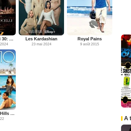
Andrea Bocelli 30: The Celebration
Les Kardashian
Royal Pains
 2024
23 mai 2024
9 août 2015
90210 Beverly Hills Nouvelle Génération
A 
022