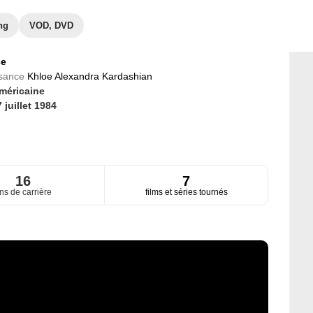
ng
VOD, DVD
ce
ssance
Khloe Alexandra Kardashian
méricaine
 juillet 1984
16
7
ns de carrière
films et séries tournés