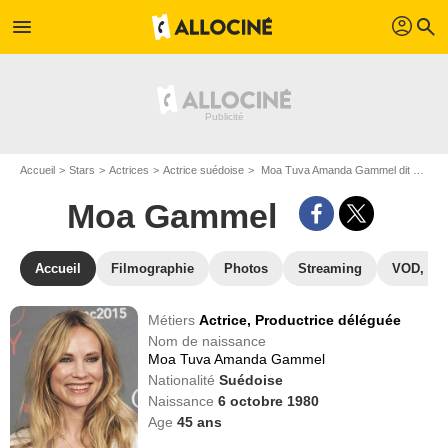
profil
menu
search
Accueil
Stars
Actrices
Actrice suédoise
Moa Tuva Amanda Gammel dit Moa Gammel
Moa Gammel
Accueil
Filmographie
Photos
Streaming
VOD, DV
Métiers
Actrice,
Productrice déléguée
Nom de naissance
Moa Tuva Amanda Gammel
Nationalité
Suédoise
Naissance
6 octobre 1980
Age
45
ans