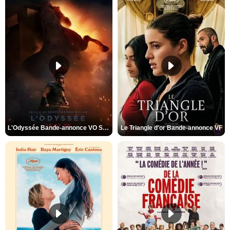
L'Odyssée Bande-annonce VO STFR
Le Triangle d'or Bande-annonce VF