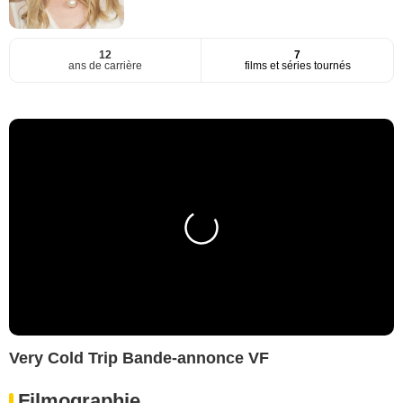
12
7
ans de carrière
films et séries tournés
Very Cold Trip Bande-annonce VF
Filmographie