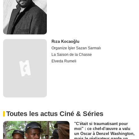
Rıza Kocaoğlu
Organize İşler Sazan Sarmalı
La Saison de la Chasse
Elveda Rumeli
Toutes les actus Ciné & Séries
"C'était si traumatisant pour
moi" : ce chef-d'œuvre a valu
un Oscar à Denzel Washington,
mais le réalisateur garde un