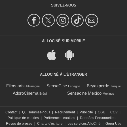
SUIVEZ-NOUS
ALLOCINÉ SUR MOBILE
ALLOCINÉ À L'ÉTRANGER
Filmstarts
SensaCine
Beyazperde
Allemagne
Espagne
Turquie
AdoroCinema
Sensacine México
Brésil
Mexique
Contact
|
Qui sommes-nous
|
Recrutement
|
Publicité
|
CGU
|
CGV
|
Politique de cookies
|
Préférences cookies
|
Données Personnelles
|
Revue de presse
|
Charte d'écriture
|
Les services AlloCiné
|
Gérer Utiq