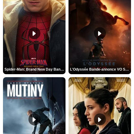
Spider-Man: Brand New Day Bande-annonce VO STFR
L'Odyssée Bande-annonce VO STFR