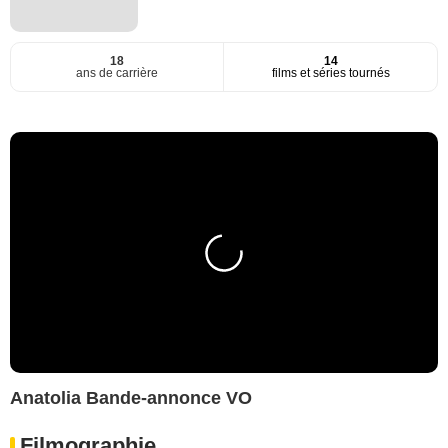
18
14
ans de carrière
films et séries tournés
Anatolia Bande-annonce VO
Filmographie