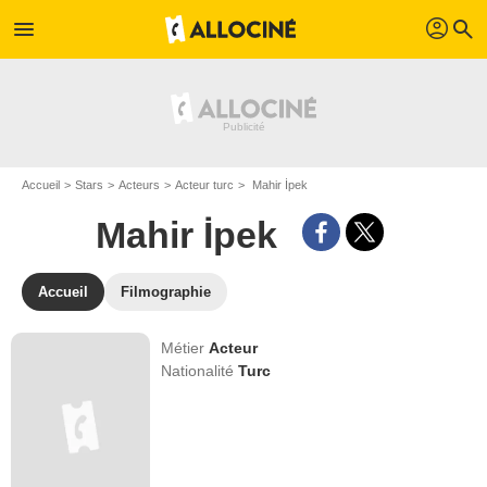
profil
menu
search
Accueil
Stars
Acteurs
Acteur turc
Mahir İpek
Mahir İpek
Accueil
Filmographie
Métier
Acteur
Nationalité
Turc