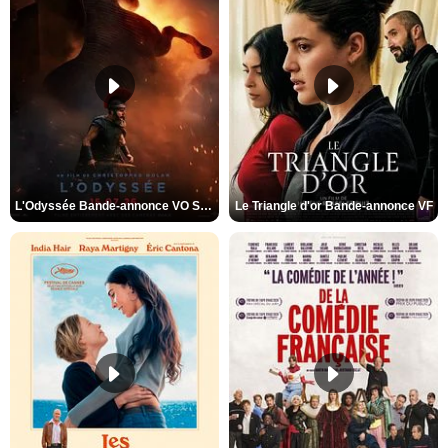
L'Odyssée Bande-annonce VO STFR
Le Triangle d'or Bande-annonce VF