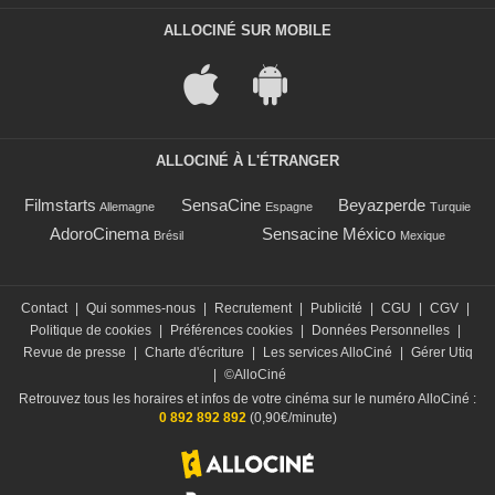
ALLOCINÉ SUR MOBILE
ALLOCINÉ À L'ÉTRANGER
Filmstarts
SensaCine
Beyazperde
Allemagne
Espagne
Turquie
AdoroCinema
Sensacine México
Brésil
Mexique
Contact
|
Qui sommes-nous
|
Recrutement
|
Publicité
|
CGU
|
CGV
|
Politique de cookies
|
Préférences cookies
|
Données Personnelles
|
Revue de presse
|
Charte d'écriture
|
Les services AlloCiné
|
Gérer Utiq
|
©AlloCiné
Retrouvez tous les horaires et infos de votre cinéma sur le numéro AlloCiné :
0 892 892 892
(0,90€/minute)