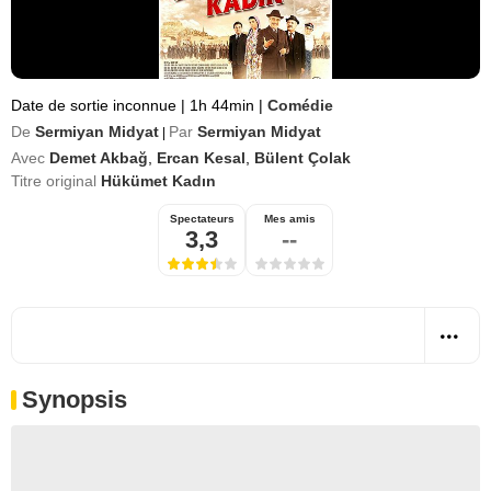
Date de sortie inconnue
|
1h 44min
|
Comédie
De
Sermiyan Midyat
Par
Sermiyan Midyat
|
Avec
Demet Akbağ
,
Ercan Kesal
,
Bülent Çolak
Titre original
Hükümet Kadın
Spectateurs
Mes amis
3,3
--
Synopsis