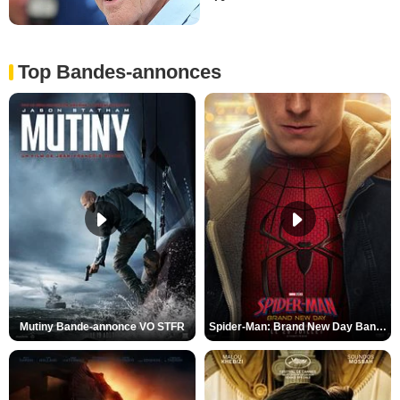
Top Bandes-annonces
Mutiny Bande-annonce VO STFR
Spider-Man: Brand New Day Bande-annonce VO STFR