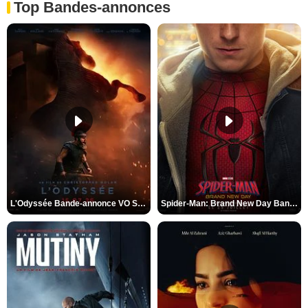
Top Bandes-annonces
L'Odyssée Bande-annonce VO STFR
Spider-Man: Brand New Day Bande-annonce VO STFR