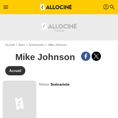
profil
menu
search
Accueil
Stars
Scénaristes
Mike Johnson
Mike Johnson
Accueil
Métier
Scénariste