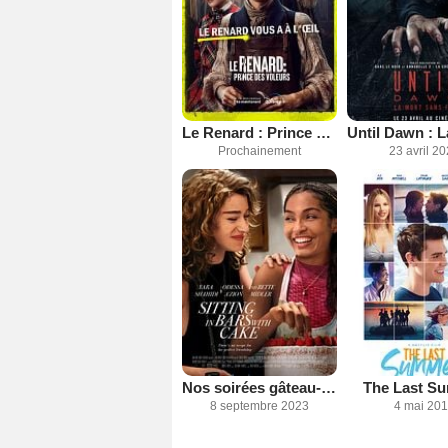
Le Renard : Prince des voleurs
Prochainement
23 avril 2
Nos soirées gâteau-bar
The Last S
8 septembre 2023
4 mai 20