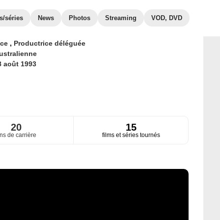
s/séries
News
Photos
Streaming
VOD, DVD
ice
,
Productrice déléguée
ustralienne
8 août 1993
20
15
ns de carrière
films et séries tournés