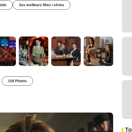
phie
Ses meilleurs films / séries
158 Photos
To