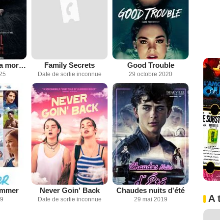
Until Dawn : La mort sans fin
Family Secrets
Good Trouble
025
Date de sortie inconnue
29 octobre 2020
ummer
Never Goin' Back
Chaudes nuits d'été
A 
19
Date de sortie inconnue
29 mai 2019