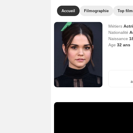
Accueil
Filmographie
Top film
Métiers
Actr
Nationalité
A
Naissance
1
Age
32
ans
a