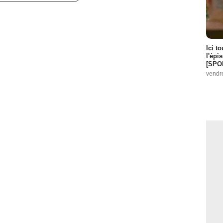
Ici t
l'épi
[SPO
vendr