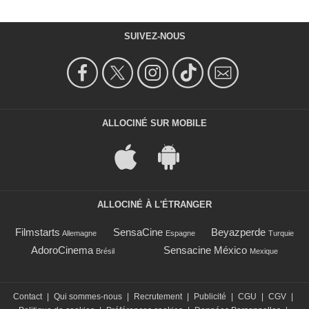
SUIVEZ-NOUS
ALLOCINÉ SUR MOBILE
ALLOCINÉ À L'ÉTRANGER
Filmstarts
SensaCine
Beyazperde
Allemagne
Espagne
Turquie
AdoroCinema
Sensacine México
Brésil
Mexique
Contact
|
Qui sommes-nous
|
Recrutement
|
Publicité
|
CGU
|
CGV
|