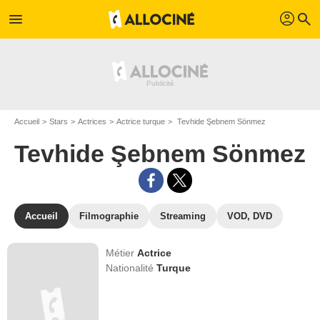
profil
menu
search
Accueil
Stars
Actrices
Actrice turque
Tevhide Şebnem Sönmez
Tevhide Şebnem Sönmez
Accueil
Filmographie
Streaming
VOD, DVD
Métier
Actrice
Nationalité
Turque