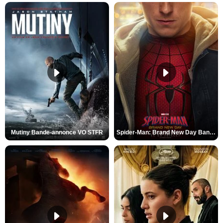
Mutiny Bande-annonce VO STFR
Spider-Man: Brand New Day Bande-annonce VO STFR