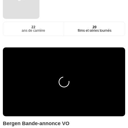
22
20
ans de carrière
films et séries tournés
Bergen Bande-annonce VO