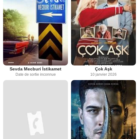
Sevda Mecburi İstikamet
Çok Aşk
Date de sortie inconnue
10 janvier 2026