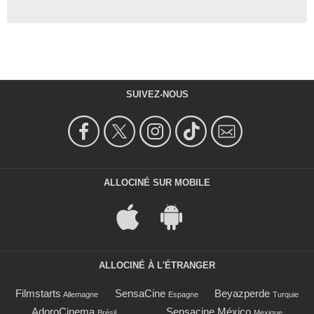
SUIVEZ-NOUS
ALLOCINÉ SUR MOBILE
ALLOCINÉ À L'ÉTRANGER
Filmstarts
SensaCine
Beyazperde
Allemagne
Espagne
Turquie
AdoroCinema
Sensacine México
Brésil
Mexique