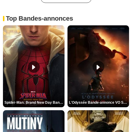
Top Bandes-annonces
Spider-Man: Brand New Day Bande-annonce VO STFR
L'Odyssée Bande-annonce VO STFR