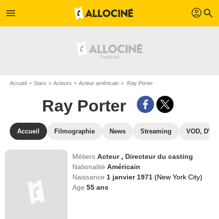
profil
menu
search
Accueil
Stars
Acteurs
Acteur américain
Ray Porter
Ray Porter
Accueil
Filmographie
News
Streaming
VOD, DVD
Métiers
Acteur
,
Directeur du casting
Nationalité
Américain
Naissance
1 janvier 1971
(New York City)
Age
55
ans