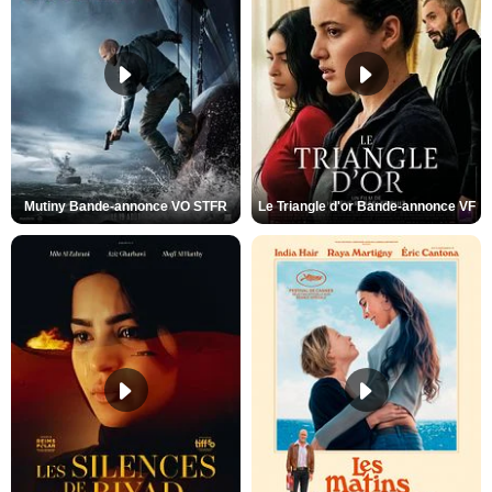
Mutiny Bande-annonce VO STFR
Le Triangle d'or Bande-annonce VF