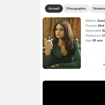
Accueil
Filmographie
Streami
Métiers
Actr
Pseudo
Ahd
Nationalité
S
Naissance
1
Age
45
ans
a