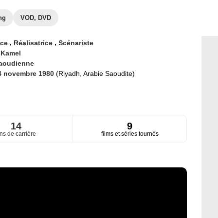
ng
VOD, DVD
ice
,
Réalisatrice
,
Scénariste
 Kamel
aoudienne
4 novembre 1980
(Riyadh, Arabie Saoudite)
14
9
ns de carrière
films et séries tournés