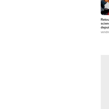
Retou
scien
depui
vendr