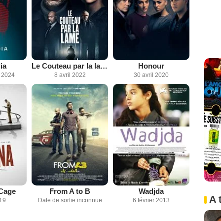
ia
Le Couteau par la lame
Honour
 2024
8 avril 2022
30 avril 2020
 Cage
From A to B
Wadjda
A 
019
Date de sortie inconnue
6 février 2013