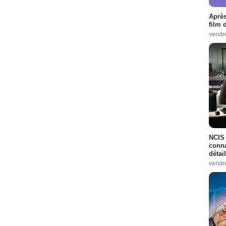
Après
film 
vendr
NCIS 
conna
détai
vendr