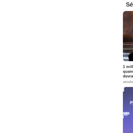
Sé
1 mil
quand
devra
vendr