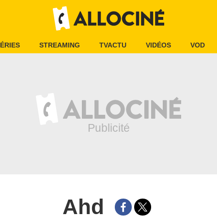
ÉRIES
STREAMING
TVACTU
VIDÉOS
VOD
Ahd