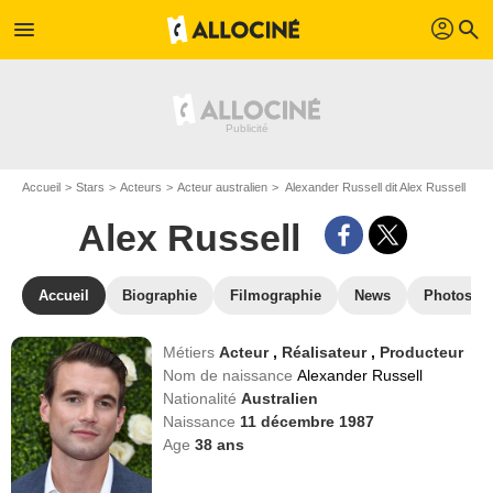
profil
menu
search
Accueil
Stars
Acteurs
Acteur australien
Alexander Russell dit Alex Russell
Alex Russell
Accueil
Biographie
Filmographie
News
Photos
Métiers
Acteur
,
Réalisateur
,
Producteur
Nom de naissance
Alexander Russell
Nationalité
Australien
Naissance
11 décembre 1987
Age
38
ans