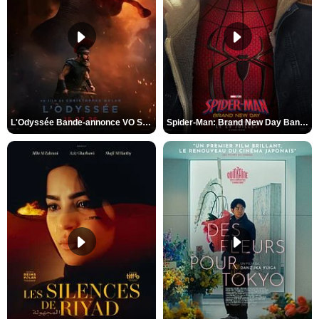
L'Odyssée Bande-annonce VO STFR
Spider-Man: Brand New Day Bande-annonce VO STFR