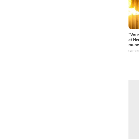
"Vous
et He
muscl
samed