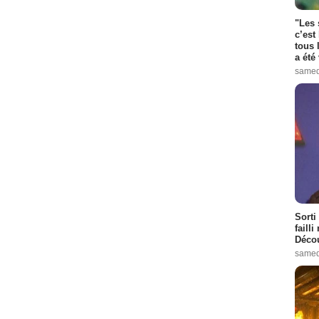
"Les 
c’est
tous 
a été 
samed
Sorti
failli
Décou
samed