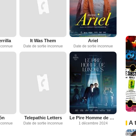
rrilla
It Was Them
Ariel
inconnue
Date de sortie inconnue
Date de sortie inconnue
ón
Telepathic Letters
Le Pire Homme de Londres
A 
inconnue
Date de sortie inconnue
1 décembre 2024