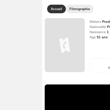
Accueil
Filmographie
Métiers
Prod
Nationalité
P
Naissance
1 
Age
51
ans
a