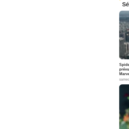
Sé
Spide
prévu
Marve
samed