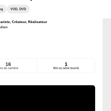
ng
VOD, DVD
ariste,
Créateur,
Réalisateur
ndien
16
1
ns de carrière
film ou série tourné