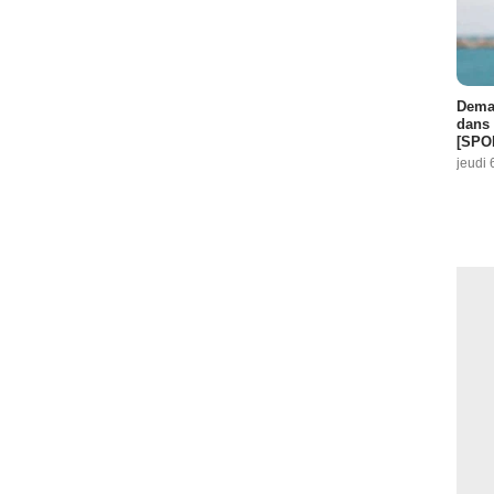
Demai
dans 
[SPO
jeudi 