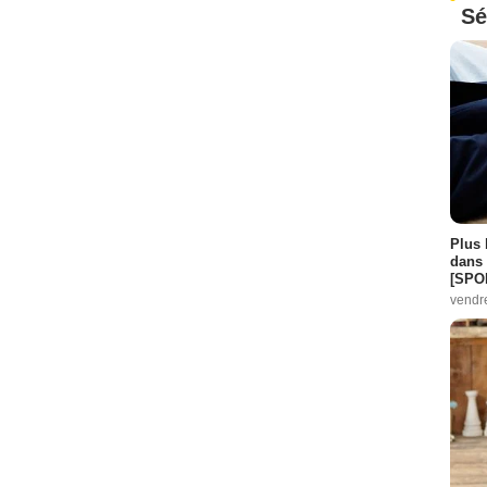
Sé
Plus 
dans 
[SPO
vendr