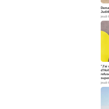
Demai
Judit
jeudi 
"J'ai
d'Hol
refus
super
jeudi 