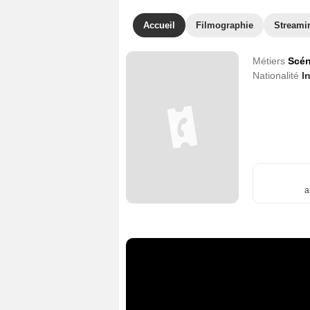
Accueil
Filmographie
Streami
Métiers
Scén
Nationalité
I
a