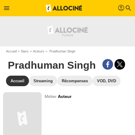
profil
menu
search
Accueil
Stars
Acteurs
Pradhuman Singh
Pradhuman Singh
Accueil
Streaming
Récompenses
VOD, DVD
Métier
Acteur