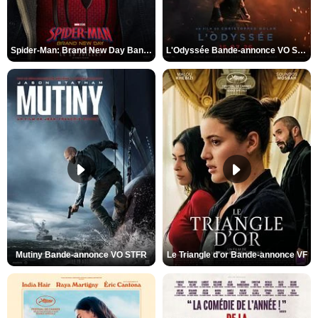
Spider-Man: Brand New Day Bande-annonce VO STFR
L'Odyssée Bande-annonce VO STFR
Mutiny Bande-annonce VO STFR
Le Triangle d'or Bande-annonce VF