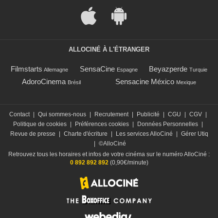
ALLOCINÉ À L'ÉTRANGER
Filmstarts
SensaCine
Beyazperde
Allemagne
Espagne
Turquie
AdoroCinema
Sensacine México
Brésil
Mexique
Contact
|
Qui sommes-nous
|
Recrutement
|
Publicité
|
CGU
|
CGV
|
Politique de cookies
|
Préférences cookies
|
Données Personnelles
|
Revue de presse
|
Charte d'écriture
|
Les services AlloCiné
|
Gérer Utiq
|
©AlloCiné
Retrouvez tous les horaires et infos de votre cinéma sur le numéro AlloCiné :
0 892 892 892
(0,90€/minute)