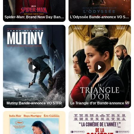
Spider-Man: Brand New Day Bande-annonce VO STFR
L'Odyssée Bande-annonce VO STFR
Mutiny Bande-annonce VO STFR
Le Triangle d'or Bande-annonce VF