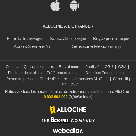
ALLOCINÉ À L'ÉTRANGER
Filmstarts
SensaCine
Beyazperde
Allemagne
Espagne
Turquie
AdoroCinema
Sensacine México
Brésil
Mexique
Contact
|
Qui sommes-nous
|
Recrutement
|
Publicité
|
CGU
|
CGV
|
Politique de cookies
|
Préférences cookies
|
Données Personnelles
|
Revue de presse
|
Charte d'écriture
|
Les services AlloCiné
|
Gérer Utiq
|
©AlloCiné
Retrouvez tous les horaires et infos de votre cinéma sur le numéro AlloCiné :
0 892 892 892
(0,90€/minute)