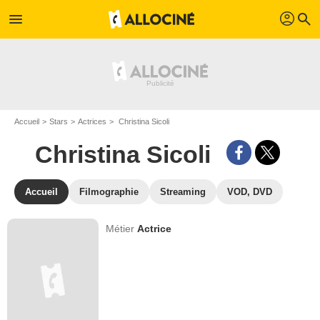
profil
menu
search
Accueil
Stars
Actrices
Christina Sicoli
Christina Sicoli
Accueil
Filmographie
Streaming
VOD, DVD
Métier
Actrice