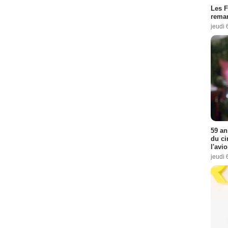
Les F
remar
jeudi 
59 an
du ci
l'avi
jeudi 