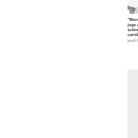
"Mon 
juge 
scène
carri
jeudi 