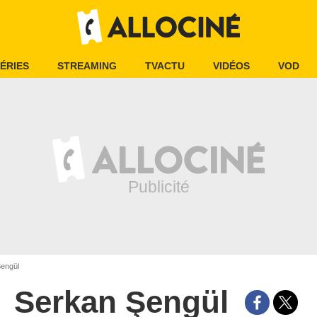
ÉRIES
STREAMING
TVACTU
VIDÉOS
VOD
engül
Serkan Şengül