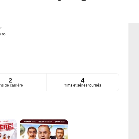
r
urc
2
4
ns de carrière
films et séries tournés