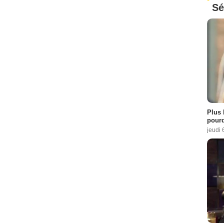
Sé
Plus 
pourq
jeudi 