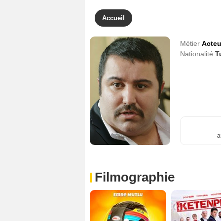
Accueil
Métier
Acteu
Nationalité
T
a
Filmographie