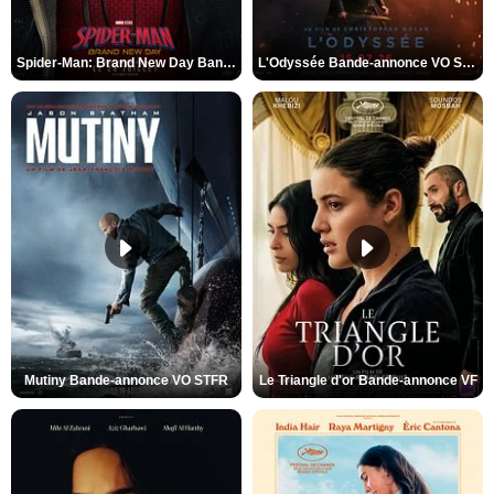
Spider-Man: Brand New Day Bande-annonce VO STFR
L'Odyssée Bande-annonce VO STFR
Mutiny Bande-annonce VO STFR
Le Triangle d'or Bande-annonce VF