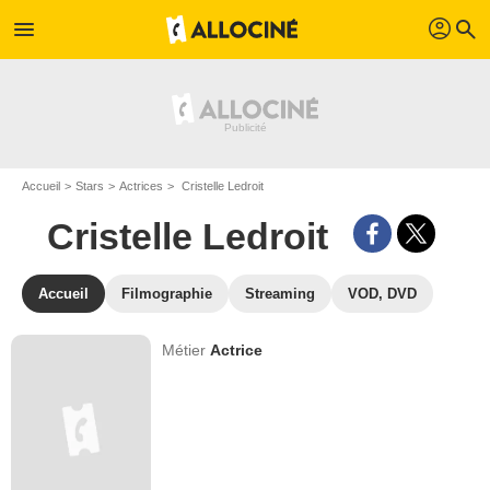
profil
menu
search
Accueil
Stars
Actrices
Cristelle Ledroit
Cristelle Ledroit
Accueil
Filmographie
Streaming
VOD, DVD
Métier
Actrice