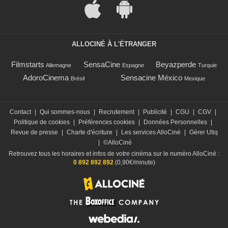
ALLOCINÉ À L'ÉTRANGER
Filmstarts
SensaCine
Beyazperde
Allemagne
Espagne
Turquie
AdoroCinema
Sensacine México
Brésil
Mexique
Contact
|
Qui sommes-nous
|
Recrutement
|
Publicité
|
CGU
|
CGV
|
Politique de cookies
|
Préférences cookies
|
Données Personnelles
|
Revue de presse
|
Charte d'écriture
|
Les services AlloCiné
|
Gérer Utiq
|
©AlloCiné
Retrouvez tous les horaires et infos de votre cinéma sur le numéro AlloCiné :
0 892 892 892
(0,90€/minute)