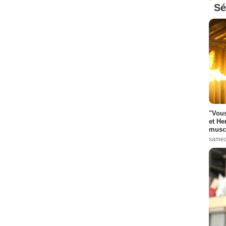
Sé
"Vous
et He
muscl
samed