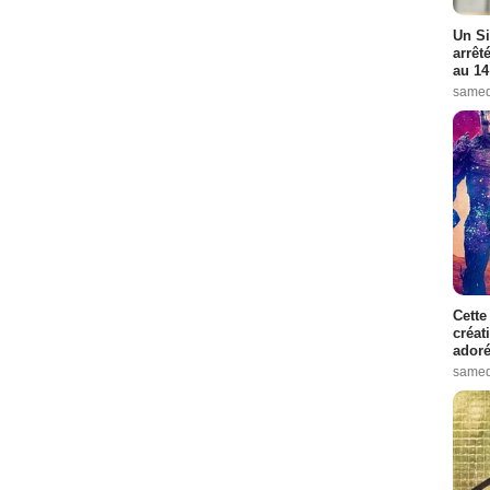
Un Si
arrêt
au 14
samed
Cette
créat
adoré
samed