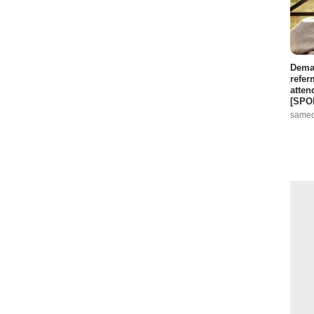
Demai
refer
atten
[SPO
samed