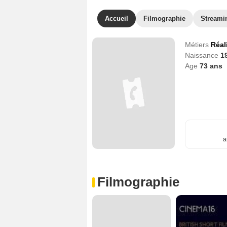
Accueil
Filmographie
Streami
Métiers
Réal
Naissance
1
Age
73
ans
a
Filmographie