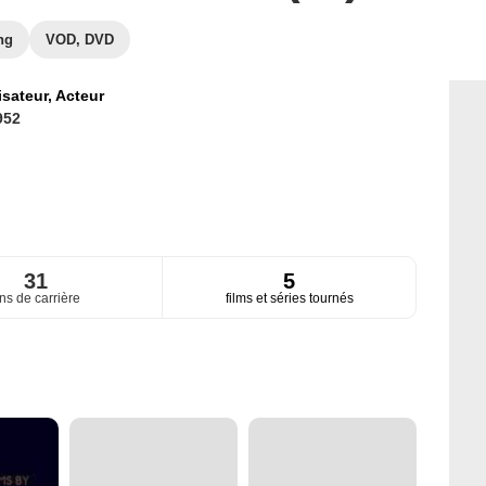
ng
VOD, DVD
isateur,
Acteur
952
31
5
ns de carrière
films et séries tournés