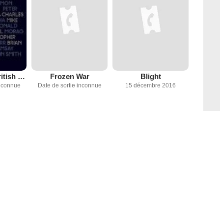
Cinema 16 : British Short Films
Frozen War
Blight
inconnue
Date de sortie inconnue
15 décembre 2016