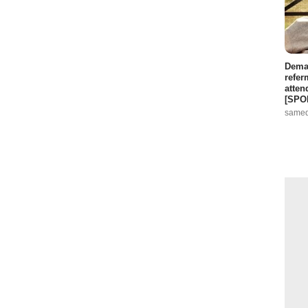
Demai
refer
atten
[SPO
samed