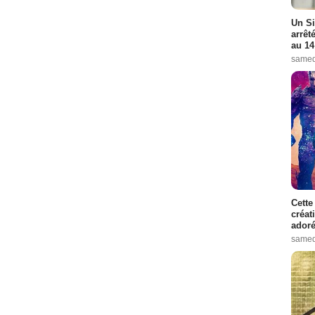
Un Si
arrêt
au 14
samed
Cette
créat
adoré
samed