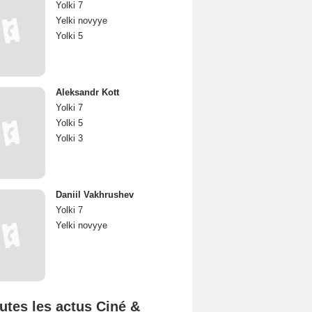
Yolki 7
Yelki novyye
Yolki 5
Aleksandr Kott
Yolki 7
Yolki 5
Yolki 3
Daniil Vakhrushev
Yolki 7
Yelki novyye
utes les actus Ciné &