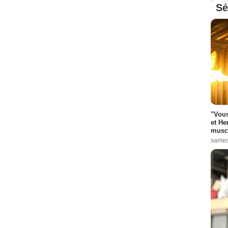
Sé
"Vous
et He
muscl
samed