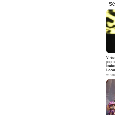
Sé
Virée
pop d
Isabe
Loca
vendr