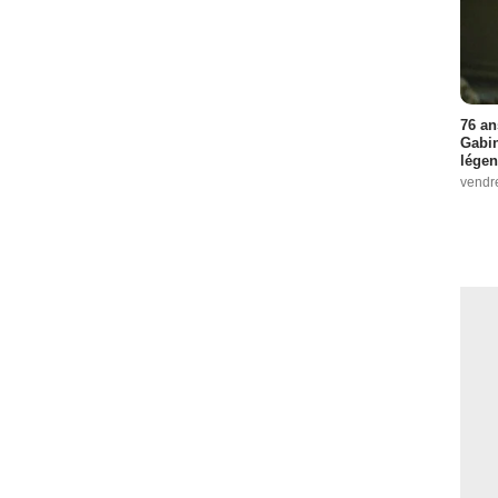
76 an
Gabin
légen
vendr