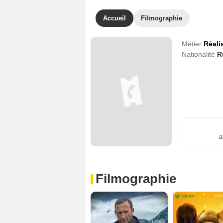
Accueil
Filmographie
Métier
Réali
Nationalité
R
a
Filmographie