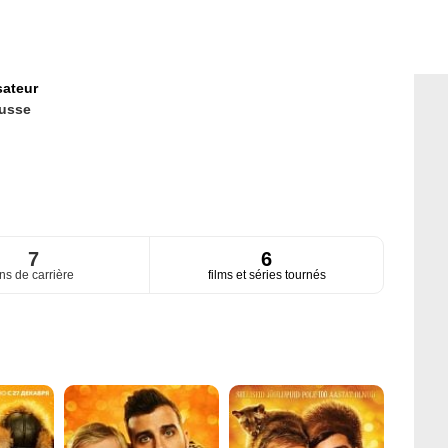
sateur
usse
7
6
ns de carrière
films et séries tournés