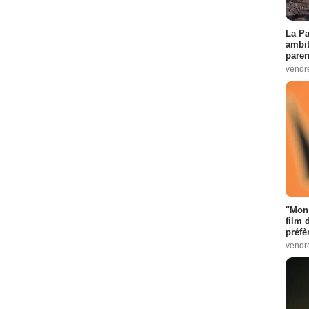
La Pa
ambit
paren
vendr
"Mon 
film 
préfè
vendr