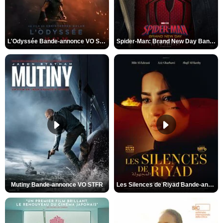
L'Odyssée Bande-annonce VO STFR
Spider-Man: Brand New Day Bande-annonce VO STFR
Mutiny Bande-annonce VO STFR
Les Silences de Riyad Bande-annonce VO STFR