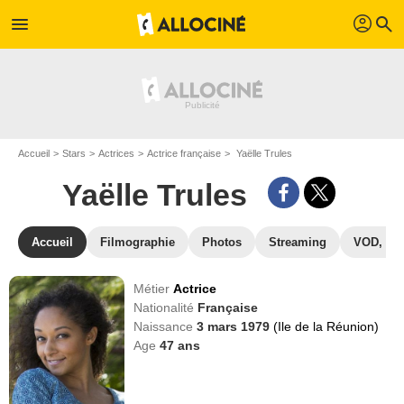
profil
menu
search
Accueil
Stars
Actrices
Actrice française
Yaëlle Trules
Yaëlle Trules
Accueil
Filmographie
Photos
Streaming
VOD, DV
Métier
Actrice
Nationalité
Française
Naissance
3 mars 1979
(Ile de la Réunion)
Age
47
ans