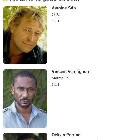
Antoine Stip
O.P.J.
CUT
Vincent Vermignon
Marmaille
CUT
Délixia Perrine