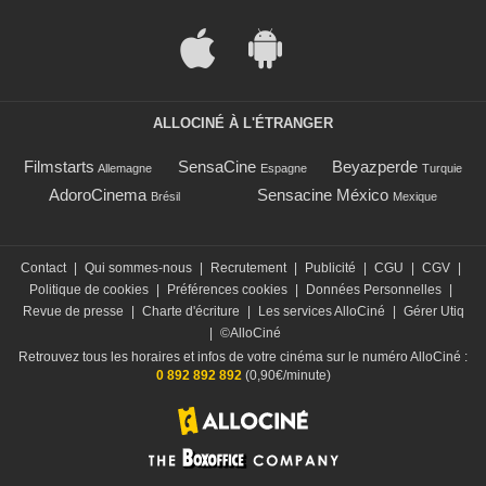
ALLOCINÉ À L'ÉTRANGER
Filmstarts
SensaCine
Beyazperde
Allemagne
Espagne
Turquie
AdoroCinema
Sensacine México
Brésil
Mexique
Contact
|
Qui sommes-nous
|
Recrutement
|
Publicité
|
CGU
|
CGV
|
Politique de cookies
|
Préférences cookies
|
Données Personnelles
|
Revue de presse
|
Charte d'écriture
|
Les services AlloCiné
|
Gérer Utiq
|
©AlloCiné
Retrouvez tous les horaires et infos de votre cinéma sur le numéro AlloCiné :
0 892 892 892
(0,90€/minute)