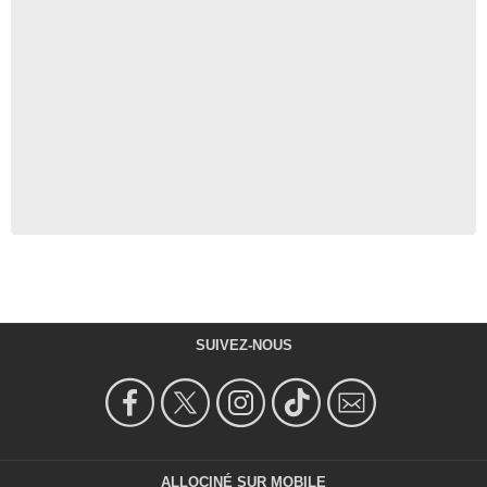
SUIVEZ-NOUS
ALLOCINÉ SUR MOBILE