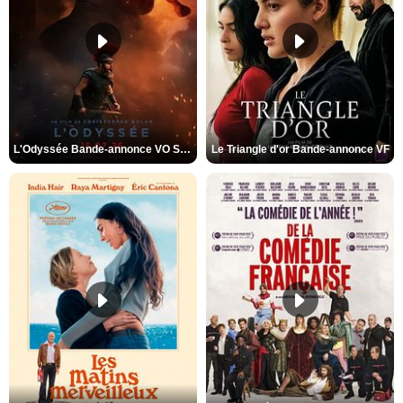
L'Odyssée Bande-annonce VO STFR
Le Triangle d'or Bande-annonce VF