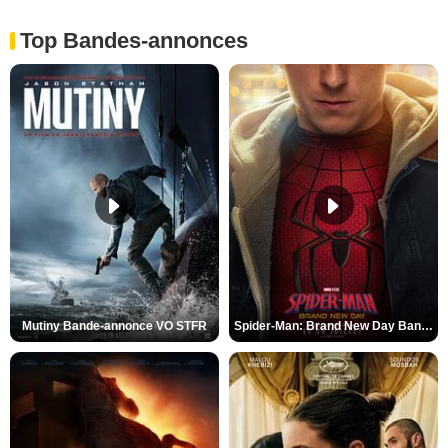
Top Bandes-annonces
Mutiny Bande-annonce VO STFR
Spider-Man: Brand New Day Bande-annonce VO STFR