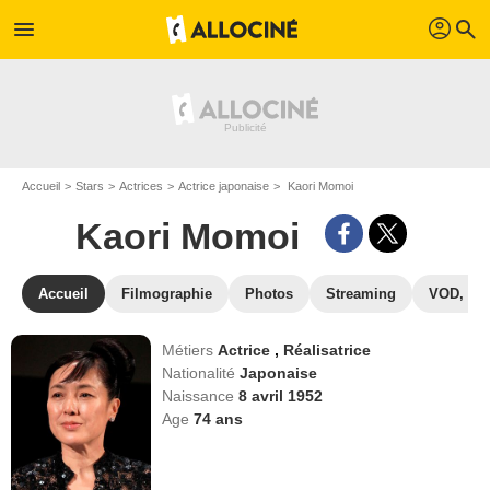
profil
menu
search
Accueil
Stars
Actrices
Actrice japonaise
Kaori Momoi
Kaori Momoi
Accueil
Filmographie
Photos
Streaming
VOD, DV
Métiers
Actrice
,
Réalisatrice
Nationalité
Japonaise
Naissance
8 avril 1952
Age
74
ans