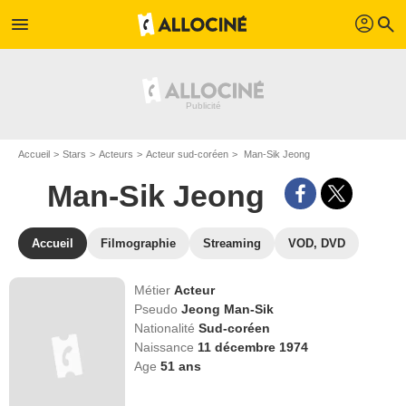
profil
menu
search
Accueil
Stars
Acteurs
Acteur sud-coréen
Man-Sik Jeong
Man-Sik Jeong
Accueil
Filmographie
Streaming
VOD, DVD
Métier
Acteur
Pseudo
Jeong Man-Sik
Nationalité
Sud-coréen
Naissance
11 décembre 1974
Age
51
ans