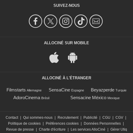
SUIVEZ-NOUS
ALLOCINÉ SUR MOBILE
ALLOCINÉ À L'ÉTRANGER
Filmstarts
SensaCine
Beyazperde
Allemagne
Espagne
Turquie
AdoroCinema
Sensacine México
Brésil
Mexique
Contact
|
Qui sommes-nous
|
Recrutement
|
Publicité
|
CGU
|
CGV
|
Politique de cookies
|
Préférences cookies
|
Données Personnelles
|
Revue de presse
|
Charte d'écriture
|
Les services AlloCiné
|
Gérer Utiq