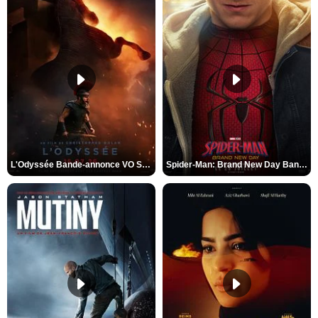
L'Odyssée Bande-annonce VO STFR
Spider-Man: Brand New Day Bande-annonce VO STFR