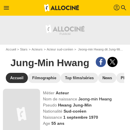
profil
menu
search
Accueil
Stars
Acteurs
Acteur sud-coréen
Jeong-min Hwang dit Jung-Min Hwang
Jung-Min Hwang
Accueil
Filmographie
Top films/séries
News
Phot
Métier
Acteur
Nom de naissance
Jeong-min Hwang
Pseudo
Hwang Jung-Min
Nationalité
Sud-coréen
Naissance
1 septembre 1970
Age
55
ans