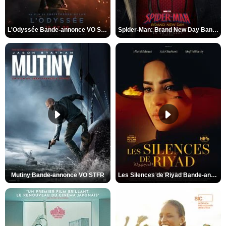
L'Odyssée Bande-annonce VO STFR
Spider-Man: Brand New Day Bande-annonce VO STFR
Mutiny Bande-annonce VO STFR
Les Silences de Riyad Bande-annonce VO STFR