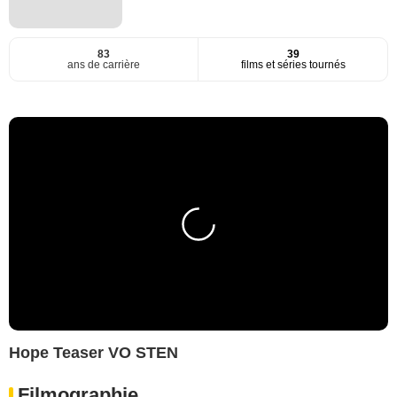
83
39
ans de carrière
films et séries tournés
Hope Teaser VO STEN
Filmographie