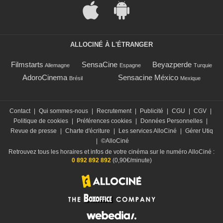
ALLOCINÉ À L'ÉTRANGER
Filmstarts
SensaCine
Beyazperde
Allemagne
Espagne
Turquie
AdoroCinema
Sensacine México
Brésil
Mexique
Contact
|
Qui sommes-nous
|
Recrutement
|
Publicité
|
CGU
|
CGV
|
Politique de cookies
|
Préférences cookies
|
Données Personnelles
|
Revue de presse
|
Charte d'écriture
|
Les services AlloCiné
|
Gérer Utiq
|
©AlloCiné
Retrouvez tous les horaires et infos de votre cinéma sur le numéro AlloCiné :
0 892 892 892
(0,90€/minute)