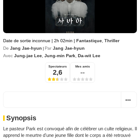
Date de sortie inconnue
|
2h 02min
|
Fantastique
,
Thriller
De
Jang Jae-hyun
Par
Jang Jae-hyun
|
Avec
Jung-jae Lee
,
Jung-min Park
,
Da-wit Lee
Spectateurs
Mes amis
2,6
--
Synopsis
Le pasteur Park est convoqué afin de célébrer un culte religieux. Il
apprend le meurtre d'une jeune fille dont le corps a été retrouvé