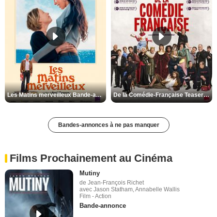
Les Matins merveilleux Bande-annonce VF
De la Comédie-Française Teaser VF
Bandes-annonces à ne pas manquer
Films Prochainement au Cinéma
Mutiny
de Jean-François Richet
avec Jason Statham, Annabelle Wallis
Film - Action
Bande-annonce