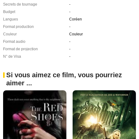
Secrets de tournage
-
Budget
-
Langues
Coréen
Format production
-
Couleur
Couleur
Format audio
-
Format de projection
-
N° de Visa
-
Si vous aimez ce film, vous pourriez
aimer ...