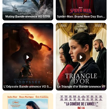
Mutiny Bande-annonce VO STFR
Spider-Man: Brand New Day Bande-annonce VO STFR
L'Odyssée Bande-annonce VO STFR
Le Triangle d'or Bande-annonce VF