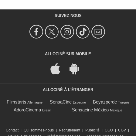
SUIVEZ-NOUS
ALLOCINÉ SUR MOBILE
ALLOCINÉ À L'ÉTRANGER
Filmstarts
SensaCine
Beyazperde
Allemagne
Espagne
Turquie
AdoroCinema
Sensacine México
Brésil
Mexique
Contact
|
Qui sommes-nous
|
Recrutement
|
Publicité
|
CGU
|
CGV
|