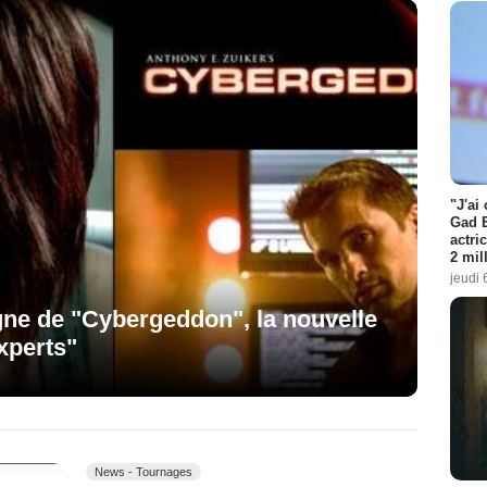
"J'ai
Gad E
actri
2 mil
jeudi 
gne de "Cybergeddon", la nouvelle
xperts"
News - Tournages