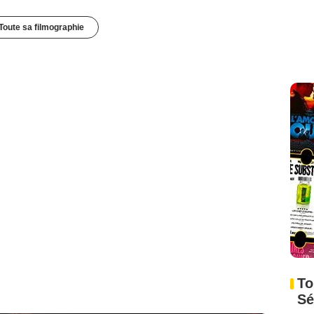
Toute sa filmographie
To
Sé