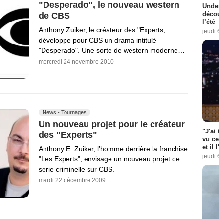
"Desperado", le nouveau western
Under
décou
de CBS
l’été
Anthony Zuiker, le créateur des "Experts,
jeudi 
développe pour CBS un drama intitulé
"Desperado". Une sorte de western moderne…
mercredi 24 novembre 2010
News - Tournages
Un nouveau projet pour le créateur
"J'ai
des "Experts"
vu ce
et il 
Anthony E. Zuiker, l’homme derrière la franchise
jeudi 
"Les Experts", envisage un nouveau projet de
série criminelle sur CBS.
mardi 22 décembre 2009