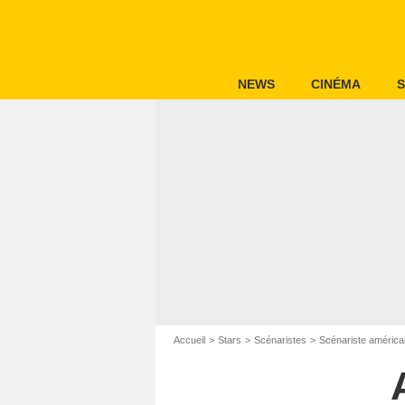
NEWS
CINÉMA
S
Accueil
Stars
Scénaristes
Scénariste américa