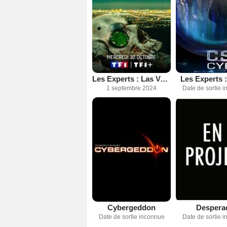
Les Experts : Las Vegas
Les Experts 
1 septembre 2024
Date de sortie 
Cybergeddon
Despera
Date de sortie inconnue
Date de sortie 