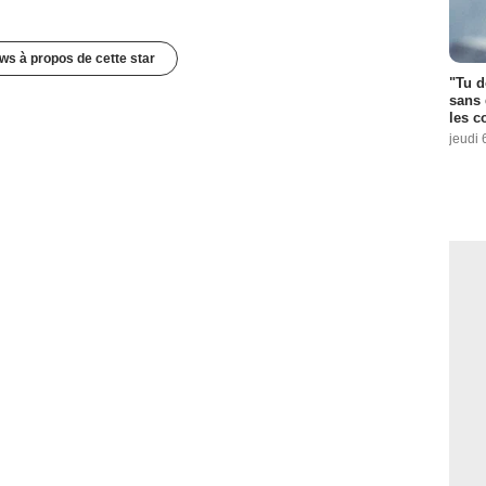
ws à propos de cette star
"Tu d
sans 
les c
jeudi 