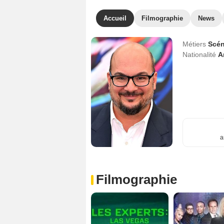
Accueil
Filmographie
News
Métiers
Scén
Nationalité
A
a
Filmographie