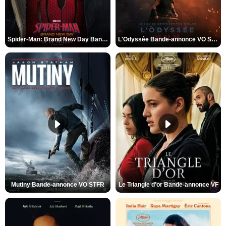
Spider-Man: Brand New Day Bande-annonce VO STFR
L'Odyssée Bande-annonce VO STFR
Mutiny Bande-annonce VO STFR
Le Triangle d'or Bande-annonce VF