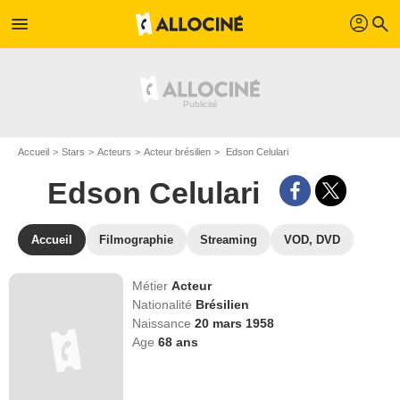
profil
menu
search
Accueil
Stars
Acteurs
Acteur brésilien
Edson Celulari
Edson Celulari
Accueil
Filmographie
Streaming
VOD, DVD
Métier
Acteur
Nationalité
Brésilien
Naissance
20 mars 1958
Age
68
ans