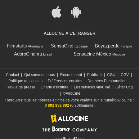
ALLOCINÉ À L'ÉTRANGER
Filmstarts
SensaCine
Beyazperde
Allemagne
Espagne
Turquie
AdoroCinema
Sensacine México
Brésil
Mexique
Contact
|
Qui sommes-nous
|
Recrutement
|
Publicité
|
CGU
|
CGV
|
Politique de cookies
|
Préférences cookies
|
Données Personnelles
|
Revue de presse
|
Charte d'écriture
|
Les services AlloCiné
|
Gérer Utiq
|
©AlloCiné
Retrouvez tous les horaires et infos de votre cinéma sur le numéro AlloCiné :
0 892 892 892
(0,90€/minute)