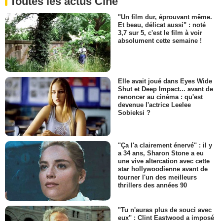
Toutes les actus Ciné
"Un film dur, éprouvant même.
Et beau, délicat aussi" : noté
3,7 sur 5, c'est le film à voir
absolument cette semaine !
Elle avait joué dans Eyes Wide
Shut et Deep Impact... avant de
renoncer au cinéma : qu'est
devenue l'actrice Leelee
Sobieksi ?
"Ça l'a clairement énervé" : il y
a 34 ans, Sharon Stone a eu
une vive altercation avec cette
star hollywoodienne avant de
tourner l'un des meilleurs
thrillers des années 90
"Tu n'auras plus de souci avec
eux" : Clint Eastwood a imposé