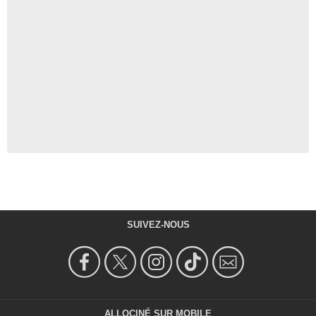
SUIVEZ-NOUS
ALLOCINÉ SUR MOBILE