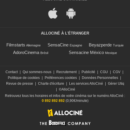
ALLOCINÉ À L'ÉTRANGER
Filmstarts
SensaCine
Beyazperde
Allemagne
Espagne
Turquie
AdoroCinema
Sensacine México
Brésil
Mexique
Contact
|
Qui sommes-nous
|
Recrutement
|
Publicité
|
CGU
|
CGV
|
Politique de cookies
|
Préférences cookies
|
Données Personnelles
|
Revue de presse
|
Charte d'écriture
|
Les services AlloCiné
|
Gérer Utiq
|
©AlloCiné
Retrouvez tous les horaires et infos de votre cinéma sur le numéro AlloCiné :
0 892 892 892
(0,90€/minute)