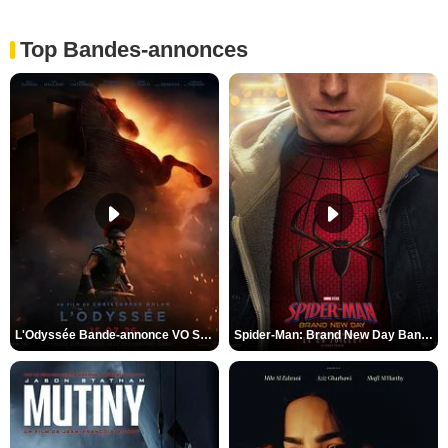
Top Bandes-annonces
L'Odyssée Bande-annonce VO STFR
Spider-Man: Brand New Day Bande-annonce VO STFR