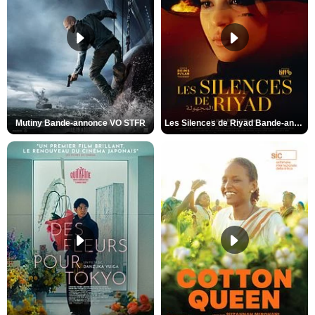
Mutiny Bande-annonce VO STFR
Les Silences de Riyad Bande-annonce VO STFR