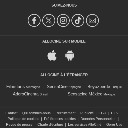
SUIVEZ-NOUS
ALLOCINÉ SUR MOBILE
ALLOCINÉ À L'ÉTRANGER
Filmstarts
SensaCine
Beyazperde
Allemagne
Espagne
Turquie
AdoroCinema
Sensacine México
Brésil
Mexique
Contact
|
Qui sommes-nous
|
Recrutement
|
Publicité
|
CGU
|
CGV
|
Politique de cookies
|
Préférences cookies
|
Données Personnelles
|
Revue de presse
|
Charte d'écriture
|
Les services AlloCiné
|
Gérer Utiq