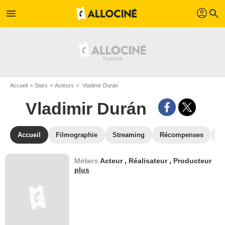
profil
menu
search
Accueil
Stars
Acteurs
Vladimir Durán
Vladimir Durán
Accueil
Filmographie
Streaming
Récompenses
V
Métiers
Acteur
,
Réalisateur
,
Producteur
plus