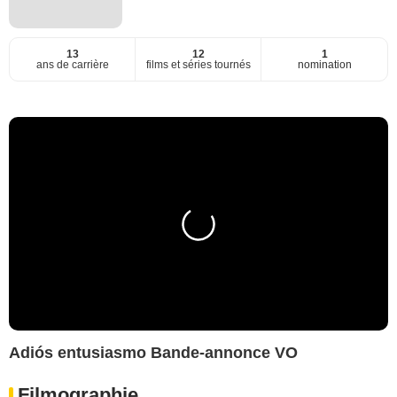
13
12
1
ans de carrière
films et séries tournés
nomination
Adiós entusiasmo Bande-annonce VO
Filmographie