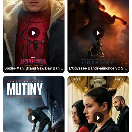
Spider-Man: Brand New Day Bande-annonce VO STFR
L'Odyssée Bande-annonce VO STFR