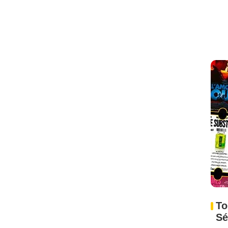
To
Sé