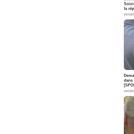
Soizi
la ré
vendr
Demai
dans 
[SPO
vendr