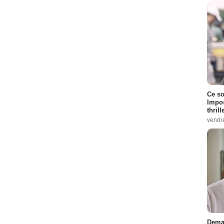
Ce so
Impos
thrill
vendr
Demai