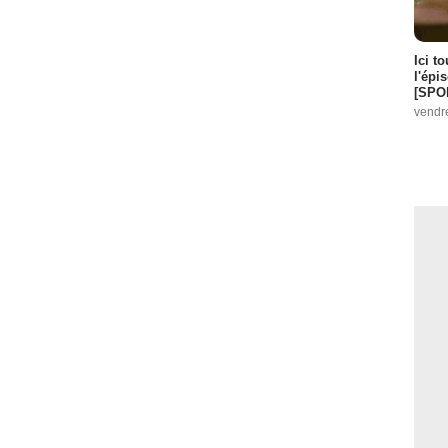
Ici t
l'épi
[SPO
vendr