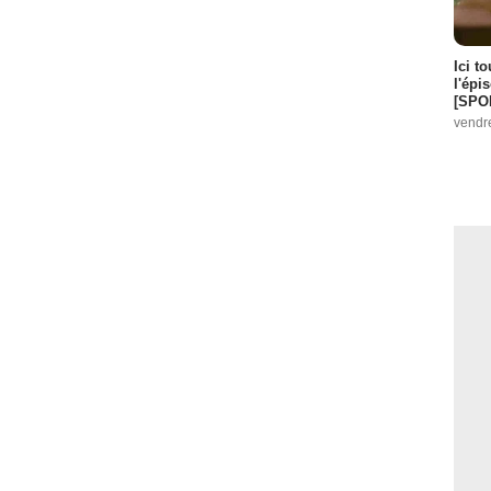
Ici t
l'épi
[SPO
vendr