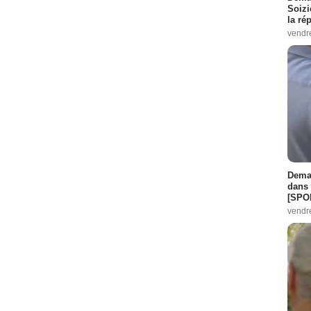
Soizi
la ré
vendr
Demai
dans 
[SPO
vendr