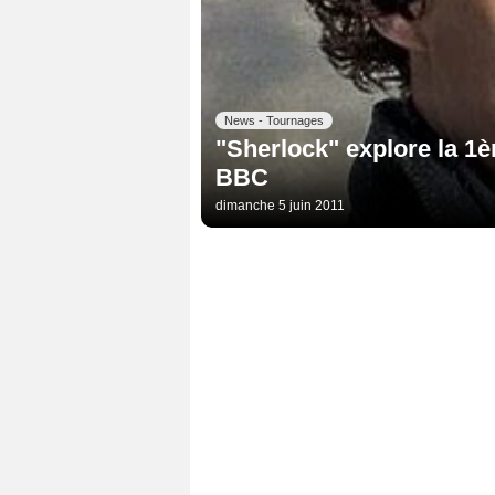
News - Tournages
"Sherlock" explore la 1
BBC
dimanche 5 juin 2011