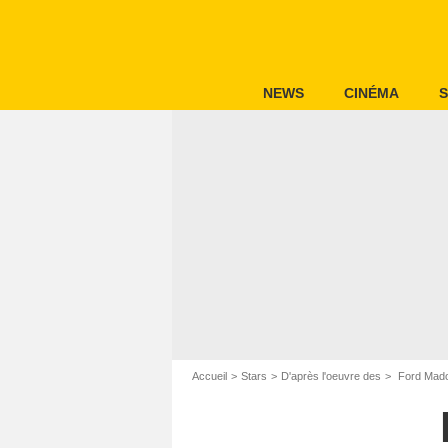
NEWS
CINÉMA
S
Accueil
Stars
D'après l'oeuvre des
Ford Mado