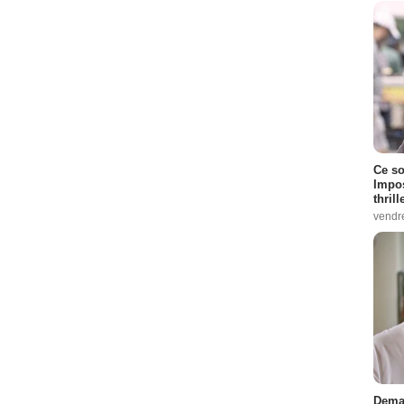
Ce so
Impos
thrill
vendr
Demai