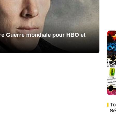
ère Guerre mondiale pour HBO et
To
Sé