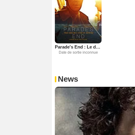
Parade's End : Le dernier gentleman
Date de sortie inconnue
News