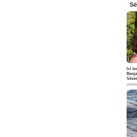
Sé
Ici t
Benj
Séver
vendr