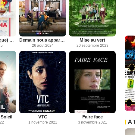
Natacha (presque) hôtesse de l’air
Demain nous appartient
Mise au vert
25
26 août 2024
20 septembre 2023
Soleil
VTC
Faire face
A 
022
1 novembre 2021
3 novembre 2021