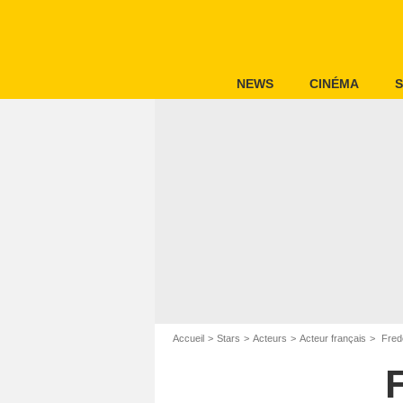
NEWS
CINÉMA
S
Accueil
Stars
Acteurs
Acteur français
Frede