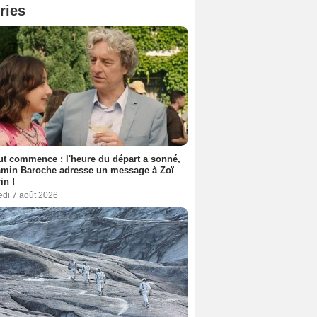
ries
out commence : l'heure du départ a sonné,
amin Baroche adresse un message à Zoï
in !
edi 7 août 2026