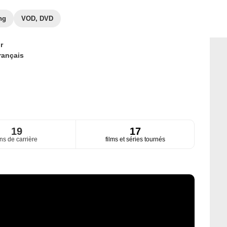
ng
VOD, DVD
r
rançais
19
17
ns de carrière
films et séries tournés