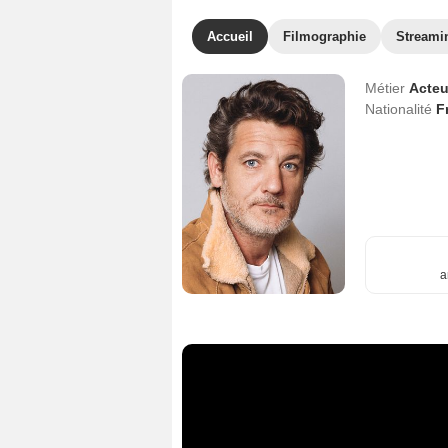
Accueil
Filmographie
Streami
Métier
Acteu
Nationalité
F
a