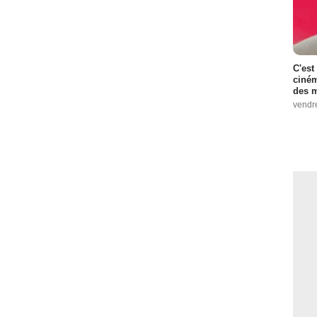
C'est
ciném
des m
vendr