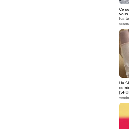
Ce so
vous 
les t
vendr
Un Si
soiré
[SPO
vendr