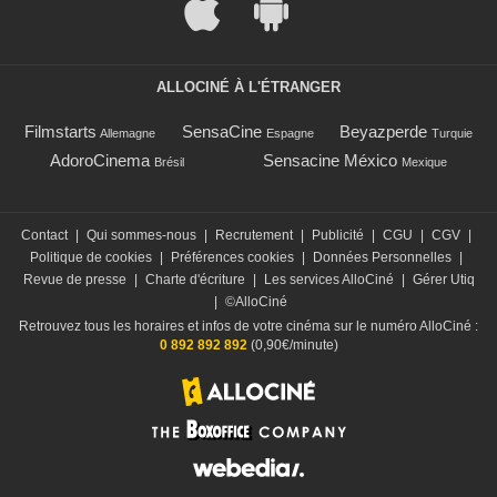
ALLOCINÉ À L'ÉTRANGER
Filmstarts
SensaCine
Beyazperde
Allemagne
Espagne
Turquie
AdoroCinema
Sensacine México
Brésil
Mexique
Contact
|
Qui sommes-nous
|
Recrutement
|
Publicité
|
CGU
|
CGV
|
Politique de cookies
|
Préférences cookies
|
Données Personnelles
|
Revue de presse
|
Charte d'écriture
|
Les services AlloCiné
|
Gérer Utiq
|
©AlloCiné
Retrouvez tous les horaires et infos de votre cinéma sur le numéro AlloCiné :
0 892 892 892
(0,90€/minute)