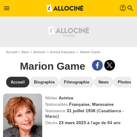
profil
menu
search
Accueil
Stars
Actrices
Actrice française
Marion Game
Marion Game
Accueil
Biographie
Filmographie
News
Photos
Métier
Actrice
Nationalités
Française,
Marocaine
Naissance
31 juillet 1938
(Casablanca -
Maroc)
Décès
23 mars 2023
à l'age de 84 ans