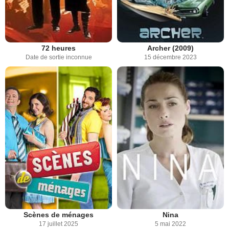
72 heures
Archer (2009)
Date de sortie inconnue
15 décembre 2023
Scènes de ménages
Nina
17 juillet 2025
5 mai 2022