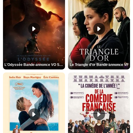
L'Odyssée Bande-annonce VO STFR
Le Triangle d'or Bande-annonce VF