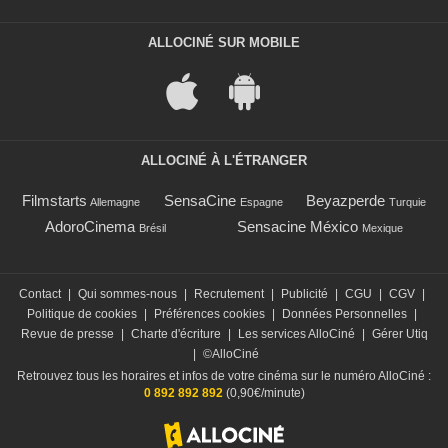
ALLOCINÉ SUR MOBILE
ALLOCINÉ À L'ÉTRANGER
Filmstarts
SensaCine
Beyazperde
Allemagne
Espagne
Turquie
AdoroCinema
Sensacine México
Brésil
Mexique
Contact
|
Qui sommes-nous
|
Recrutement
|
Publicité
|
CGU
|
CGV
|
Politique de cookies
|
Préférences cookies
|
Données Personnelles
|
Revue de presse
|
Charte d'écriture
|
Les services AlloCiné
|
Gérer Utiq
|
©AlloCiné
Retrouvez tous les horaires et infos de votre cinéma sur le numéro AlloCiné :
0 892 892 892
(0,90€/minute)