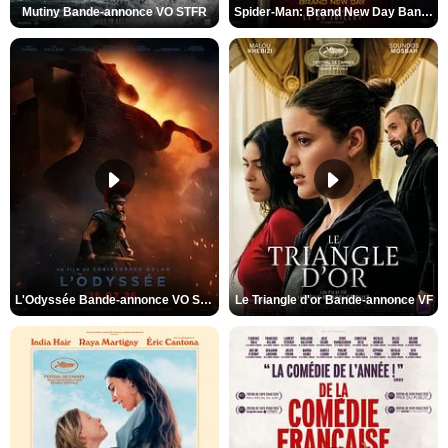
Mutiny Bande-annonce VO STFR
Spider-Man: Brand New Day Bande-annonce VO STFR
L'Odyssée Bande-annonce VO STFR
Le Triangle d'or Bande-annonce VF