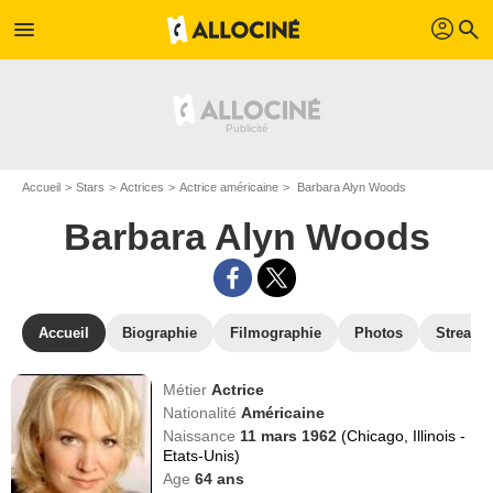
profil
menu
search
Accueil
Stars
Actrices
Actrice américaine
Barbara Alyn Woods
Barbara Alyn Woods
Accueil
Biographie
Filmographie
Photos
Streami
Métier
Actrice
Nationalité
Américaine
Naissance
11 mars 1962
(Chicago, Illinois -
Etats-Unis)
Age
64
ans