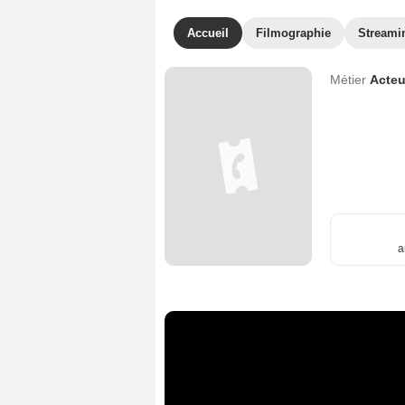
Accueil
Filmographie
Streami
Métier
Acteu
a