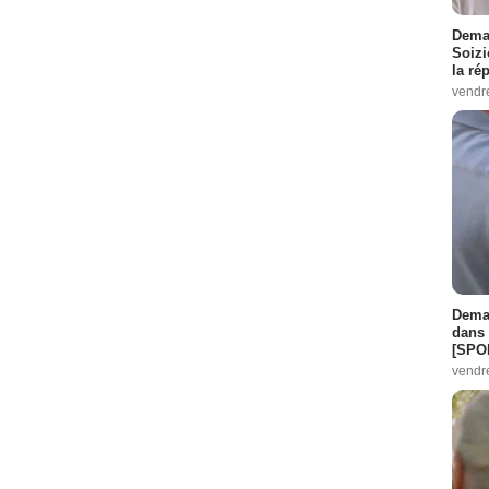
Demai
Soizi
la ré
vendr
Demai
dans 
[SPO
vendr