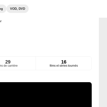
ng
VOD, DVD
r
29
16
ns de carrière
films et séries tournés