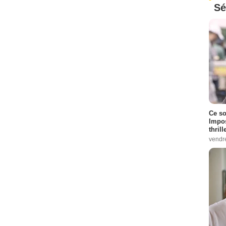
Sé
Ce so
Impos
thrill
vendr