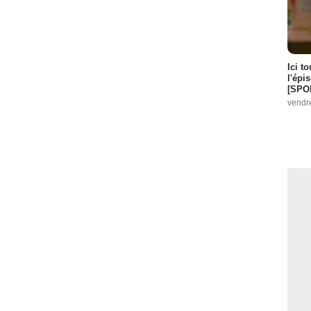
Ici t
l'épi
[SPO
vendr