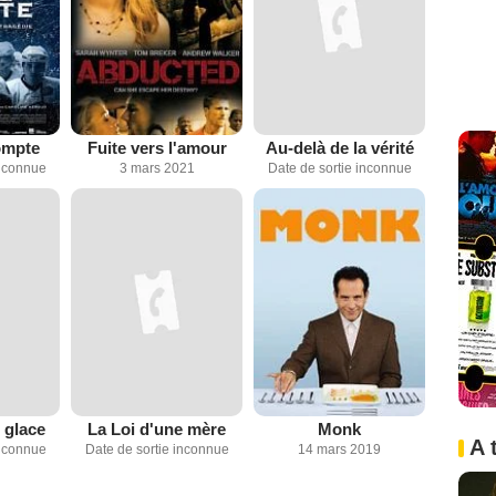
ompte
Fuite vers l'amour
Au-delà de la vérité
inconnue
3 mars 2021
Date de sortie inconnue
 glace
La Loi d'une mère
Monk
A 
inconnue
Date de sortie inconnue
14 mars 2019