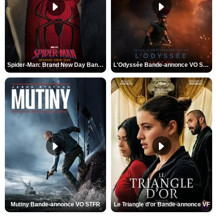
Spider-Man: Brand New Day Bande-annonce VO STFR
L'Odyssée Bande-annonce VO STFR
Mutiny Bande-annonce VO STFR
Le Triangle d'or Bande-annonce VF