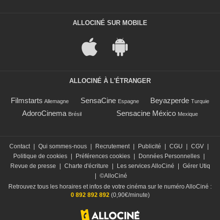
ALLOCINÉ SUR MOBILE
ALLOCINÉ À L'ÉTRANGER
Filmstarts
SensaCine
Beyazperde
Allemagne
Espagne
Turquie
AdoroCinema
Sensacine México
Brésil
Mexique
Contact
|
Qui sommes-nous
|
Recrutement
|
Publicité
|
CGU
|
CGV
|
Politique de cookies
|
Préférences cookies
|
Données Personnelles
|
Revue de presse
|
Charte d'écriture
|
Les services AlloCiné
|
Gérer Utiq
|
©AlloCiné
Retrouvez tous les horaires et infos de votre cinéma sur le numéro AlloCiné :
0 892 892 892
(0,90€/minute)