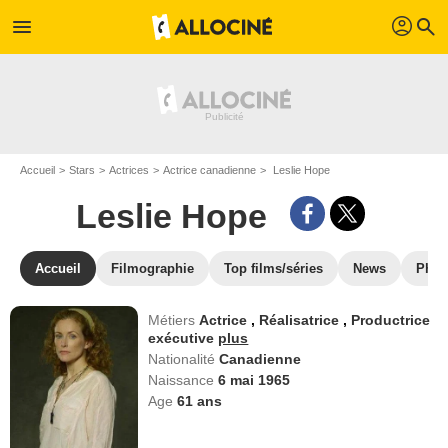
profil
menu
search
Accueil
Stars
Actrices
Actrice canadienne
Leslie Hope
Leslie Hope
Accueil
Filmographie
Top films/séries
News
Phot
Métiers
Actrice
,
Réalisatrice
,
Productrice
exécutive
plus
Nationalité
Canadienne
Naissance
6 mai 1965
Age
61
ans