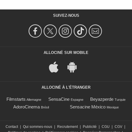
SUIVEZ-NOUS
ALLOCINÉ SUR MOBILE
ALLOCINÉ À L'ÉTRANGER
Filmstarts
SensaCine
Beyazperde
Allemagne
Espagne
Turquie
AdoroCinema
Sensacine México
Brésil
Mexique
Contact
|
Qui sommes-nous
|
Recrutement
|
Publicité
|
CGU
|
CGV
|