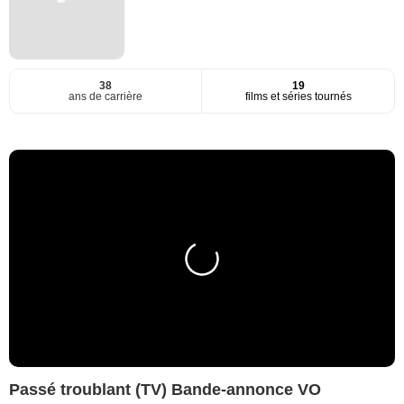
38
19
ans de carrière
films et séries tournés
Passé troublant (TV) Bande-annonce VO