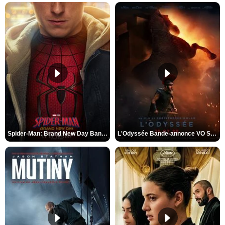
Spider-Man: Brand New Day Bande-annonce VO STFR
L'Odyssée Bande-annonce VO STFR