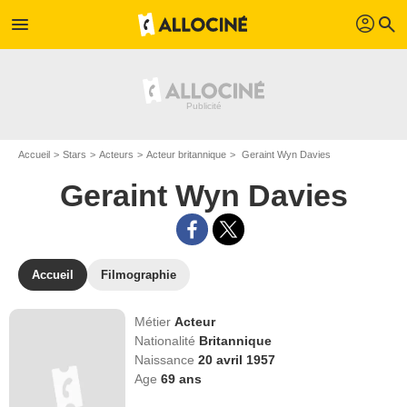
profil
menu
search
Accueil
Stars
Acteurs
Acteur britannique
Geraint Wyn Davies
Geraint Wyn Davies
Accueil
Filmographie
Métier
Acteur
Nationalité
Britannique
Naissance
20 avril 1957
Age
69
ans