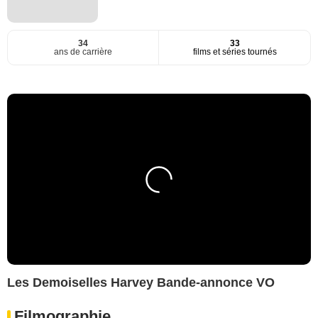
34
33
ans de carrière
films et séries tournés
Les Demoiselles Harvey Bande-annonce VO
Filmographie