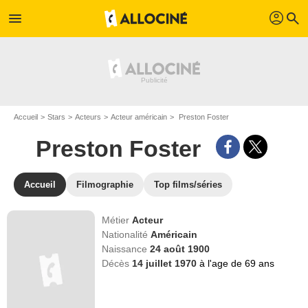
profil
menu
search
Accueil
Stars
Acteurs
Acteur américain
Preston Foster
Preston Foster
Accueil
Filmographie
Top films/séries
Métier
Acteur
Nationalité
Américain
Naissance
24 août 1900
Décès
14 juillet 1970
à l'age de 69 ans