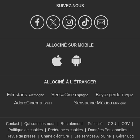
SUIVEZ-NOUS
ALLOCINÉ SUR MOBILE
ALLOCINÉ À L'ÉTRANGER
Filmstarts
SensaCine
Beyazperde
Allemagne
Espagne
Turquie
AdoroCinema
Sensacine México
Brésil
Mexique
Contact
|
Qui sommes-nous
|
Recrutement
|
Publicité
|
CGU
|
CGV
|
Politique de cookies
|
Préférences cookies
|
Données Personnelles
|
Revue de presse
|
Charte d'écriture
|
Les services AlloCiné
|
Gérer Utiq