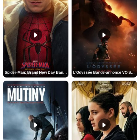
Spider-Man: Brand New Day Bande-annonce VO STFR
L'Odyssée Bande-annonce VO STFR