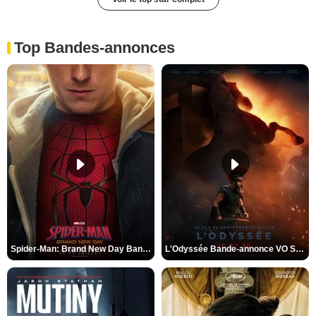
Top Bandes-annonces
Spider-Man: Brand New Day Bande-annonce VO STFR
L'Odyssée Bande-annonce VO STFR