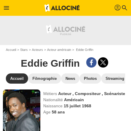
profil
menu
search
Accueil
Stars
Acteurs
Acteur américain
Eddie Griffin
Eddie Griffin
Accueil
Filmographie
News
Photos
Streaming
Métiers
Acteur
,
Compositeur
,
Scénariste
Nationalité
Américain
Naissance
15 juillet 1968
Age
58
ans