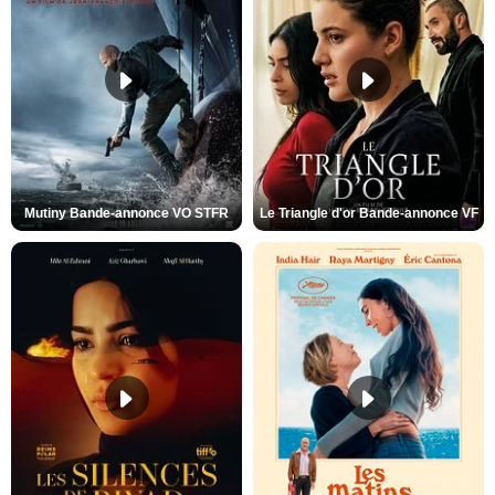
Mutiny Bande-annonce VO STFR
Le Triangle d'or Bande-annonce VF