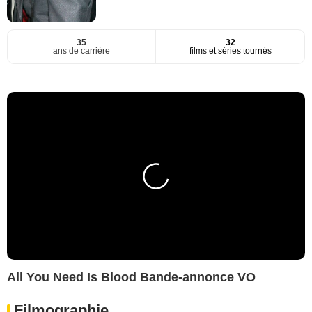
35
32
ans de carrière
films et séries tournés
All You Need Is Blood Bande-annonce VO
Filmographie